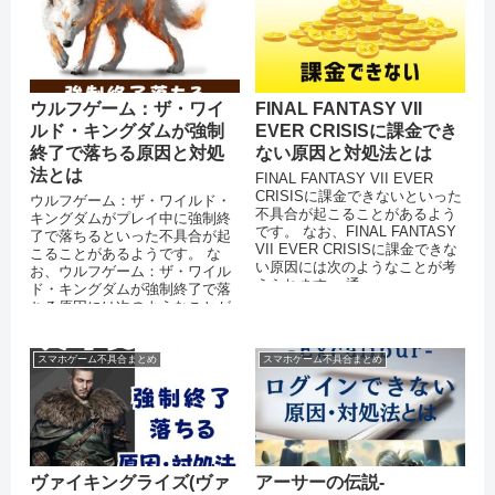
ウルフゲーム：ザ・ワイ
FINAL FANTASY VII
ルド・キングダムが強制
EVER CRISISに課金でき
終了で落ちる原因と対処
ない原因と対処法とは
法とは
FINAL FANTASY VII EVER
CRISISに課金できないといった
ウルフゲーム：ザ・ワイルド・
不具合が起こることがあるよう
キングダムがプレイ中に強制終
です。 なお、FINAL FANTASY
了で落ちるといった不具合が起
VII EVER CRISISに課金できな
こることがあるようです。 な
い原因には次のようなことが考
お、ウルフゲーム：ザ・ワイル
えられます。 通...
ド・キングダムが強制終了で落
ちる原因には次のようなことが
考えられます。 スマートフォン
端末のメモ...
スマホゲーム不具合まとめ
スマホゲーム不具合まとめ
ヴァイキングライズ(ヴァ
アーサーの伝説-