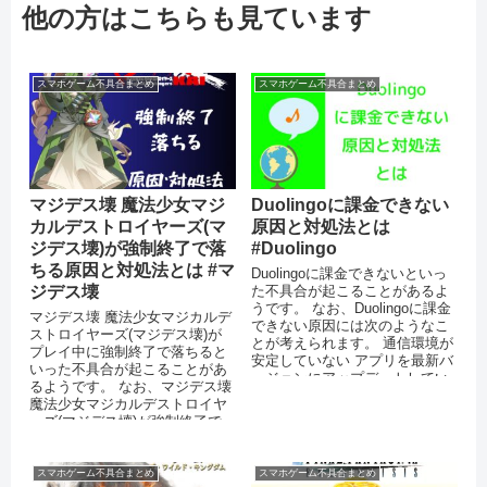
他の方はこちらも見ています
スマホゲーム不具合まとめ
スマホゲーム不具合まとめ
マジデス壊 魔法少女マジ
Duolingoに課金できない
カルデストロイヤーズ(マ
原因と対処法とは
ジデス壊)が強制終了で落
#Duolingo
ちる原因と対処法とは #マ
Duolingoに課金できないといっ
ジデス壊
た不具合が起こることがあるよ
うです。 なお、Duolingoに課金
マジデス壊 魔法少女マジカルデ
できない原因には次のようなこ
ストロイヤーズ(マジデス壊)が
とが考えられます。 通信環境が
プレイ中に強制終了で落ちると
安定していない アプリを最新バ
いった不具合が起こることがあ
ージョンにアップデートしてい
るようです。 なお、マジデス壊
ない 機能制限...
魔法少女マジカルデストロイヤ
ーズ(マジデス壊)が強制終了で
落ちる原因には次のようなこと
が考...
スマホゲーム不具合まとめ
スマホゲーム不具合まとめ