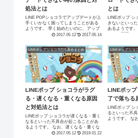
デートできない時の原因と対
ロードでき
処法とは
とは
LINE POPショコラでアップデートが上
LINEポップ 
手くいかなく困ってしまうことがある
きないといった
ようです。 早く始めたいのに、アップ
あるようです。
デートできない。 そんな時に確認する
きない原因には
2017.05.12
2017.05.14
ことをまとめました。参考にしてみて
られます。 ア
下さい。 LINE POPショコ...
い ネット接続が
LINEポップ ショコラの不具合まとめ
LINEポップ シ
LINEポップ ショコラがラグ
LINEポッ
る・遅くなる・重くなる原因
了で落ちる
と対処法とは
LINEポップ 
るといった不具
LINEポップ ショコラが遅くなる・重く
ようです。 な
なるといった不具合が起こることがあ
因には次のよう
るようです。 なお、遅くなる・重くな
す。 スマホ本
る原因には次のようなことが考えられ
2017.05.12
2019.01.22
リのバグが発生し
ます。 Safari履歴が溜まり過ぎている