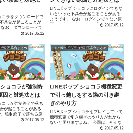
ない原因と対処法
ンできない原因と対処法とは
LINEポップ ショコラにログインできな
いといった不具合が起こることがある
ショコラをダウンロードで
ようです。 なお、ログインできない原
不具合が起こることが
因には次のようなことが考えられま
2017.05.12
 なお、ダウンロードで
す。 最新バージョンにアップデートで
次のようなことが考え
2017.05.12
きていない アクセスが集中し過ぎ...
プリのデータ容量が大き
出来ていない ...
ョコラの不具合まとめ
LINEポップ ショコラの不具合まとめ
プ ショコラが強制終
LINEポップ ショコラ機種変更
原因と対処法とは
で引っ越しをする際の引き継
ぎのやり方
ショコラが強制終了で落ち
合が起こることがある
LINEポップ ショコラをプレイしていて
お、強制終了で落ちる原
機種変更で引き継ぎのやり方がわから
なことが考えられま
2017.05.12
ないと困りますよね。 今回は、そんな
体に熱を持っている アプ
引き継ぎのやり方について紹介しま
2017.05.12
ている ...
す。 LINEポップ ショコラを機種変更で