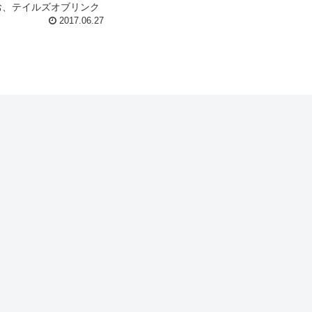
お、テイルズオブリンク
金できない原因には次のよう
2017.06.27
れます。 ペアレンタル
 ...