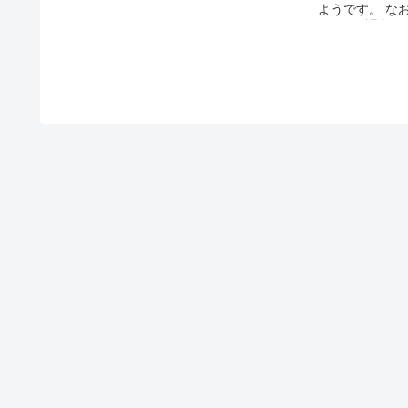
ようです。 な
(TOL)に課
なことが考えら
機能がかかっている