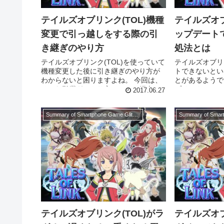
テイルズオブリンク(TOL)機種
テイルズオブ
変更で引っ越しをする際の引
ップデート
き継ぎのやり方
処法とは
テイルズオブリンク(TOL)を使っていて
テイルズオブリ
機種変更した後に引き継ぎのやり方が
トできないとい
わからないと困りますよね。 今回は、
とがあるようで
そんな引継ぎのやり方について紹介し
ブリンク(TO
2017.06.27
ます。 テイルズオブリンク(TOL)を機
原因には次のよ
種変更で引き継ぎするには を機種変...
す。 キャリアの
Summary of Smartphone Game Glitches
テイルズオブリンク(TOL)がラ
テイルズオブ