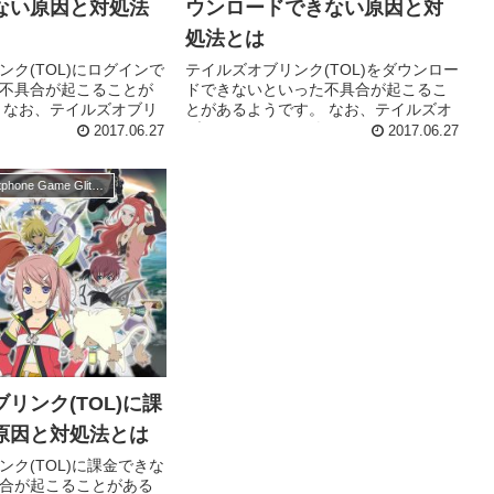
ない原因と対処法
ウンロードできない原因と対
処法とは
ンク(TOL)にログインで
テイルズオブリンク(TOL)をダウンロー
不具合が起こることが
ドできないといった不具合が起こるこ
 なお、テイルズオブリ
とがあるようです。 なお、テイルズオ
にログインできない原因には
ブリンク(TOL)をダウンロードできない
2017.06.27
2017.06.27
が考えられます。 モバ
原因には次のようなことが考えられま
OFFになってい...
す。 Wi-Fi環境を使っていない...
Summary of Smartphone Game Glitches
リンク(TOL)に課
原因と対処法とは
ンク(TOL)に課金できな
合が起こることがある