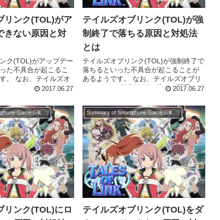
リンク(TOL)がア
テイルズオブリンク(TOL)が強
できない原因と対
制終了で落ちる原因と対処法
とは
ンク(TOL)がアップデー
テイルズオブリンク(TOL)が強制終了で
った不具合が起こるこ
落ちるといった不具合が起こることが
す。 なお、テイルズオ
あるようです。 なお、テイルズオブリ
L)がアップデートできない
ンク(TOL)が強制終了で落ちる原因には
2017.06.27
2017.06.27
うなことが考えられま
次のようなことが考えられます。 位置
基地局で不具合が起...
情報サービスをONにしている ...
Summary of Smartphone Game Glitches
Summary of Smartphone Game Glitches
リンク(TOL)にロ
テイルズオブリンク(TOL)をダ