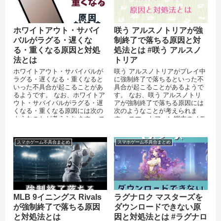
ホワイトアウト・サバイ
咲う アルスノトリアが強
バルがラグる・遅くな
制終了で落ちる原因と対
る・重くなる原因と対処
処法とは #咲う アルスノ
法とは
トリア
ホワイトアウト・サバイバルが
咲う アルスノトリアがプレイ中
ラグる・遅くなる・重くなると
に強制終了で落ちるといった不
いった不具合が起こることがあ
具合が起こることがあるようで
るようです。 なお、ホワイトア
す。 なお、咲う アルスノトリ
ウト・サバイバルがラグる・遅
アが強制終了で落ちる原因には
くなる・重くなる原因には次の
次のようなことが考えられま
ようなことが考えられます。 ス
す。 スマートフォン端末のメモ
マートフォンのストレージに十
リが不足している OSをバージ
分な空き...
ョン...
スマホゲーム不具合まとめ
スマホゲーム不具合まとめ
MLB 9イニングス Rivals
ラグナロク マスターズを
が強制終了で落ちる原因
ダウンロードできない原
と対処法とは
因と対処法とは #ラグナロ