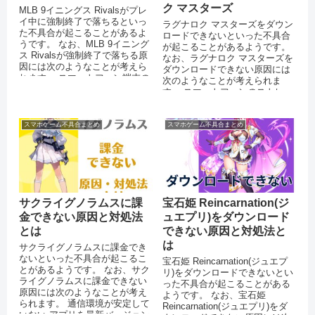
ク マスターズ
MLB 9イニングス Rivalsがプレ
イ中に強制終了で落ちるといっ
ラグナロク マスターズをダウン
た不具合が起こることがあるよ
ロードできないといった不具合
うです。 なお、MLB 9イニング
が起こることがあるようです。
ス Rivalsが強制終了で落ちる原
なお、ラグナロク マスターズを
因には次のようなことが考えら
ダウンロードできない原因には
れます。 スマートフォン端末の
次のようなことが考えられま
メモリが不足...
す。 スマートフォンのストレー
ジに十分な空き容量がない 通信
環...
スマホゲーム不具合まとめ
スマホゲーム不具合まとめ
サクライグノラムスに課
宝石姫 Reincarnation(ジ
金できない原因と対処法
ュエプリ)をダウンロード
とは
できない原因と対処法と
は
サクライグノラムスに課金でき
ないといった不具合が起こるこ
宝石姫 Reincarnation(ジュエプ
とがあるようです。 なお、サク
リ)をダウンロードできないとい
ライグノラムスに課金できない
った不具合が起こることがある
原因には次のようなことが考え
ようです。 なお、宝石姫
られます。 通信環境が安定して
Reincarnation(ジュエプリ)をダ
いない アプリを最新バージョン