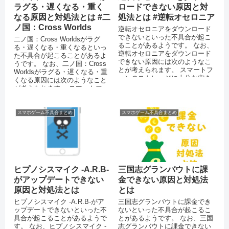
ラグる・遅くなる・重く
ロードできない原因と対
なる原因と対処法とは #二
処法とは #逆転オセロニア
ノ国：Cross Worlds
逆転オセロニアをダウンロード
できないといった不具合が起こ
二ノ国：Cross Worldsがラグ
ることがあるようです。 なお、
る・遅くなる・重くなるといっ
逆転オセロニアをダウンロード
た不具合が起こることがあるよ
できない原因には次のようなこ
うです。 なお、二ノ国：Cross
とが考えられます。 スマートフ
Worldsがラグる・遅くなる・重
ォンのストレージに十分な空き
くなる原因には次のようなこと
容量がない 通信環境が安定して
が考えられます。 スマートフォ
いな...
ン...
スマホゲーム不具合まとめ
スマホゲーム不具合まとめ
ヒプノシスマイク -A.R.B-
三国志グランバウトに課
がアップデートできない
金できない原因と対処法
原因と対処法とは
とは
ヒプノシスマイク -A.R.B-がア
三国志グランバウトに課金でき
ップデートできないといった不
ないといった不具合が起こるこ
具合が起こることがあるようで
とがあるようです。 なお、三国
す。 なお、ヒプノシスマイク -
志グランバウトに課金できない