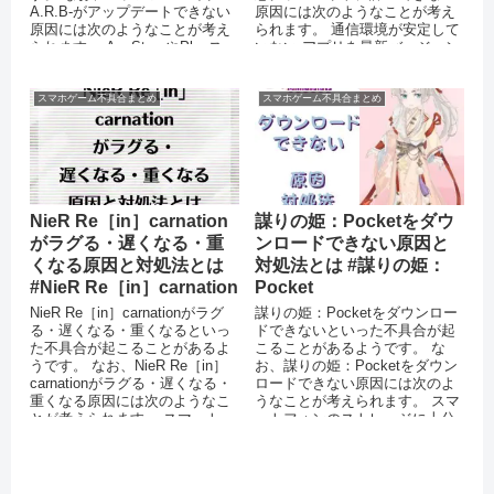
A.R.B-がアップデートできない
原因には次のようなことが考え
原因には次のようなことが考え
られます。 通信環境が安定して
られます。 AppStoreやPlayス
いない アプリを最新バージョン
ト...
にアップデートしていない 機
能...
スマホゲーム不具合まとめ
スマホゲーム不具合まとめ
NieR Re［in］carnation
謀りの姫：Pocketをダウ
がラグる・遅くなる・重
ンロードできない原因と
くなる原因と対処法とは
対処法とは #謀りの姫：
#NieR Re［in］carnation
Pocket
NieR Re［in］carnationがラグ
謀りの姫：Pocketをダウンロー
る・遅くなる・重くなるといっ
ドできないといった不具合が起
た不具合が起こることがあるよ
こることがあるようです。 な
うです。 なお、NieR Re［in］
お、謀りの姫：Pocketをダウン
carnationがラグる・遅くなる・
ロードできない原因には次のよ
重くなる原因には次のようなこ
うなことが考えられます。 スマ
とが考えられます。 スマート
ートフォンのストレージに十分
フ...
な空き容量がない 通信環...