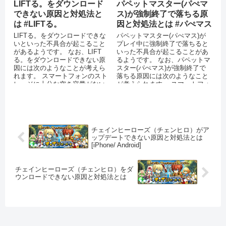
LIFTる。をダウンロード
パペットマスター(パぺマ
できない原因と対処法と
ス)が強制終了で落ちる原
は #LIFTる。
因と対処法とは #パぺマス
LIFTる。をダウンロードできな
パペットマスター(パぺマス)が
いといった不具合が起こること
プレイ中に強制終了で落ちると
があるようです。 なお、LIFT
いった不具合が起こることがあ
る。をダウンロードできない原
るようです。 なお、パペットマ
因には次のようなことが考えら
スター(パぺマス)が強制終了で
れます。 スマートフォンのスト
落ちる原因には次のようなこと
レージに十分な空き容量がない
が考えられます。 スマートフォ
通信環境が安定していない ...
ン端末のメモリが不足している
...
チェインヒーローズ（チェンヒロ）がア
ップデートできない原因と対処法とは
[iPhone/ Android]
チェインヒーローズ（チェンヒロ）をダ
ウンロードできない原因と対処法とは