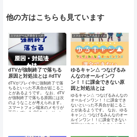
他の方はこちらも見ています
スマホゲーム不具合まとめ
スマホゲーム不具合まとめ
dTVが強制終了で落ちる
ゆるキャン△ つなげるみ
原因と対処法とは #dTV
んなのオールインワ
ン！！に課金できない原
dTVがプレイ中に強制終了で落
ちるといった不具合が起こるこ
因と対処法とは
とがあるようです。 なお、dTV
ゆるキャン△ つなげるみんなの
が強制終了で落ちる原因には次
オールインワン！！に課金でき
のようなことが考えられます。
ないといった不具合が起こるこ
スマートフォン端末のメモリが
とがあるようです。 なお、ゆる
不足している OSをバージョン
キャン△ つなげるみんなのオー
アップしていない dTVア...
ルインワン！！に課金できない
原因には次のようなことが考え
られます。 通信環境が安定して
いな...