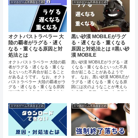
スマホゲーム不具合まとめ
スマホゲーム不具合まとめ
オクトパストラベラー 大
黒い砂漠 MOBILEがラグ
陸の覇者がラグる・遅く
る・遅くなる・重くなる
なる・重くなる原因と対
原因と対処法とは #黒い砂
処法とは
漠 MOBILE
オクトパストラベラー 大陸の覇
黒い砂漠 MOBILEがラグる・遅
者がラグる・遅くなる・重くな
くなる・重くなるといった不具
るといった不具合が起こること
合が起こることがあるようで
があるようです。 なお、オクト
す。 なお、黒い砂漠 MOBILEが
パストラベラー 大陸の覇者がラ
ラグる・遅くなる・重くなる原
グる・遅くなる・重くなる原因
因には次のようなことが考えら
には次のようなことが考えられ
れます。 スマートフォンのスト
ます。 スマートフォンのス...
レージに十分な空き容量がな...
スマホゲーム不具合まとめ
スマホゲーム不具合まとめ