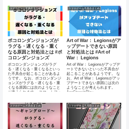
安定...
スマホゲーム不具合まとめ
スマホゲーム不具合まとめ
ポコロンダンジョンズが
Art of War： Legionsがア
ラグる・遅くなる・重く
ップデートできない原因
なる原因と対処法とは #ポ
と対処法とは #Art of
コロンダンジョンズ
War： Legions
ポコロンダンジョンズがラグ
Art of War： Legionsがアップデ
る・遅くなる・重くなるといっ
ートできないといった不具合が
た不具合が起こることがあるよ
起こることがあるようです。 な
うです。 なお、ポコロンダンジ
お、Art of War： Legionsがアッ
ョンズがラグる・遅くなる・重
プデートできない原因には次の
くなる原因には次のようなこと
ようなことが考えられます。
が考えられます。 スマートフォ
AppStoreやPlay...
ンのストレージに十分な空き容
量がない ...
スマホゲーム不具合まとめ
スマホゲーム不具合まとめ