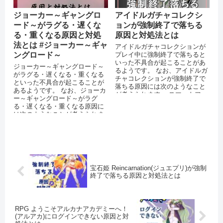
ジョーカー～ギャングロ
アイドルガチャコレクシ
ード～がラグる・遅くな
ョンが強制終了で落ちる
る・重くなる原因と対処
原因と対処法とは
法とは #ジョーカー～ギャ
アイドルガチャコレクションが
ングロード～
プレイ中に強制終了で落ちると
いった不具合が起こることがあ
ジョーカー～ギャングロード～
るようです。 なお、アイドルガ
がラグる・遅くなる・重くなる
チャコレクションが強制終了で
といった不具合が起こることが
落ちる原因には次のようなこと
あるようです。 なお、ジョーカ
が考えられます。 スマートフォ
ー～ギャングロード～がラグ
ン端末のメモリが不足している
る・遅くなる・重くなる原因に
OS...
は次のようなことが考えられま
す。 スマートフォンのストレー
ジに十分な...
宝石姫 Reincarnation(ジュエプリ)が強制
終了で落ちる原因と対処法とは
RPG ようこそアルカナアカデミーへ！
(アルアカ)にログインできない原因と対