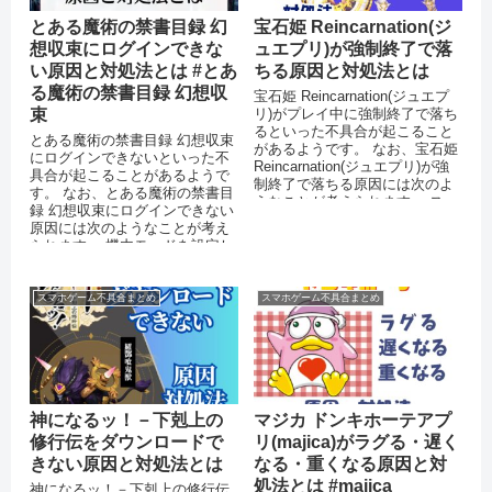
とある魔術の禁書目録 幻
宝石姫 Reincarnation(ジ
想収束にログインできな
ュエプリ)が強制終了で落
い原因と対処法とは #とあ
ちる原因と対処法とは
る魔術の禁書目録 幻想収
宝石姫 Reincarnation(ジュエプ
束
リ)がプレイ中に強制終了で落ち
るといった不具合が起こること
とある魔術の禁書目録 幻想収束
があるようです。 なお、宝石姫
にログインできないといった不
Reincarnation(ジュエプリ)が強
具合が起こることがあるようで
制終了で落ちる原因には次のよ
す。 なお、とある魔術の禁書目
うなことが考えられます。 ス
録 幻想収束にログインできない
マ...
原因には次のようなことが考え
られます。 機内モードを設定し
ている 運営側のサーバーがダ
ウ...
スマホゲーム不具合まとめ
スマホゲーム不具合まとめ
神になるッ！－下剋上の
マジカ ドンキホーテアプ
修行伝をダウンロードで
リ(majica)がラグる・遅く
きない原因と対処法とは
なる・重くなる原因と対
処法とは #majica
神になるッ！－下剋上の修行伝