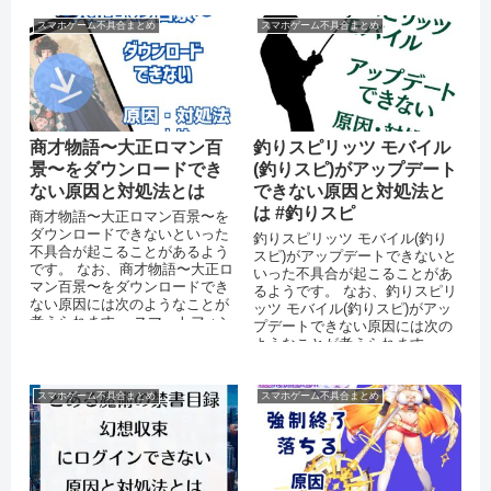
スマホゲーム不具合まとめ
スマホゲーム不具合まとめ
商才物語〜大正ロマン百
釣りスピリッツ モバイル
景〜をダウンロードでき
(釣りスピ)がアップデート
ない原因と対処法とは
できない原因と対処法と
は #釣りスピ
商才物語〜大正ロマン百景〜を
ダウンロードできないといった
釣りスピリッツ モバイル(釣り
不具合が起こることがあるよう
スピ)がアップデートできないと
です。 なお、商才物語〜大正ロ
いった不具合が起こることがあ
マン百景〜をダウンロードでき
るようです。 なお、釣りスピリ
ない原因には次のようなことが
ッツ モバイル(釣りスピ)がアッ
考えられます。 スマートフォン
プデートできない原因には次の
のストレージに十分な空き容量
ようなことが考えられます。
がない ...
AppStoreやPlayスト...
スマホゲーム不具合まとめ
スマホゲーム不具合まとめ