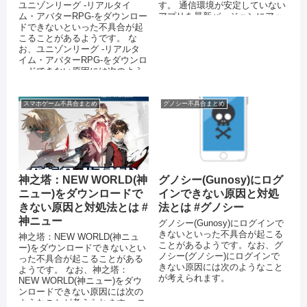
ユニゾンリーグ -リアルタイ
す。 通信環境が安定していない
ム・アバターRPG-をダウンロー
アプリを最新バージョンにアッ
ドできないといった不具合が起
プデートしていない ...
こることがあるようです。 な
お、ユニゾンリーグ -リアルタ
イム・アバターRPG-をダウンロ
ードできない原因には次のよう
なことが考えられます。 スマ
ー...
スマホゲーム不具合まとめ
グノシー不具合まとめ
神之塔：NEW WORLD(神
グノシー(Gunosy)にログ
ニュー)をダウンロードで
インできない原因と対処
きない原因と対処法とは #
法とは #グノシー
神ニュー
グノシー(Gunosy)にログインで
きないといった不具合が起こる
神之塔：NEW WORLD(神ニュ
ことがあるようです。なお、グ
ー)をダウンロードできないとい
ノシー(グノシー)にログインで
った不具合が起こることがある
きない原因には次のようなこと
ようです。 なお、神之塔：
が考えられます。
NEW WORLD(神ニュー)をダウ
ンロードできない原因には次の
ようなことが考えられます。 ス