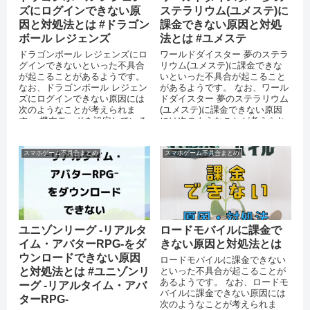
ズにログインできない原
ステラリウム(ユメステ)に
因と対処法とは #ドラゴン
課金できない原因と対処
ボール レジェンズ
法とは #ユメステ
ドラゴンボール レジェンズにロ
ワールドダイスター 夢のステラ
グインできないといった不具合
リウム(ユメステ)に課金できな
が起こることがあるようです。
いといった不具合が起こること
なお、ドラゴンボール レジェン
があるようです。 なお、ワール
ズにログインできない原因には
ドダイスター 夢のステラリウム
次のようなことが考えられま
(ユメステ)に課金できない原因
す。 機内モードを設定している
には次のようなことが考えられ
運営側のサーバ...
ます。 通信環境が安定してい
な...
スマホゲーム不具合まとめ
スマホゲーム不具合まとめ
ユニゾンリーグ -リアルタ
ロードモバイルに課金で
イム・アバターRPG-をダ
きない原因と対処法とは
ウンロードできない原因
ロードモバイルに課金できない
と対処法とは #ユニゾンリ
といった不具合が起こることが
あるようです。 なお、ロードモ
ーグ -リアルタイム・アバ
バイルに課金できない原因には
ターRPG-
次のようなことが考えられま