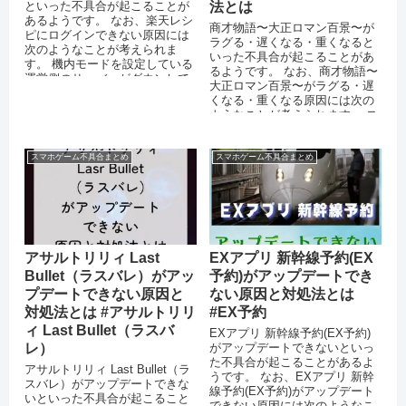
といった不具合が起こることが
法とは
あるようです。 なお、楽天レシ
商才物語〜大正ロマン百景〜が
ピにログインできない原因には
ラグる・遅くなる・重くなると
次のようなことが考えられま
いった不具合が起こることがあ
す。 機内モードを設定している
るようです。 なお、商才物語〜
運営側のサーバーがダウンして
大正ロマン百景〜がラグる・遅
いる 突発的なエラーが起きてい
くなる・重くなる原因には次の
る...
ようなことが考えられます。 ス
マートフォンのストレージに十
分な空き...
スマホゲーム不具合まとめ
スマホゲーム不具合まとめ
アサルトリリィ Last
EXアプリ 新幹線予約(EX
Bullet（ラスバレ）がアッ
予約)がアップデートでき
プデートできない原因と
ない原因と対処法とは
対処法とは #アサルトリリ
#EX予約
ィ Last Bullet（ラスバ
EXアプリ 新幹線予約(EX予約)
レ）
がアップデートできないといっ
た不具合が起こることがあるよ
アサルトリリィ Last Bullet（ラ
うです。 なお、EXアプリ 新幹
スバレ）がアップデートできな
線予約(EX予約)がアップデート
いといった不具合が起こること
できない原因には次のようなこ