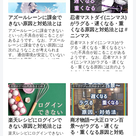
アズールレーンに課金で
忍者マストダイ(ニンマス)
きない原因と対処法とは
がラグる・遅くなる・重
くなる原因と対処法とは #
アズールレーンに課金できない
といった不具合が起こることが
ニンマス
あるようです。 なお、アズール
忍者マストダイ(ニンマス)がラ
レーンに課金できない原因には
グる・遅くなる・重くなるとい
次のようなことが考えられま
った不具合が起こることがある
す。 通信環境が安定していない
ようです。 なお、忍者マストダ
アプリを最新バージョンにアッ
イ(ニンマス)がラグる・遅くな
プデートしていない ...
る・重くなる原因には次のよう
なことが考えられます。 スマー
トフォンのストレージに十分な
空き...
スマホゲーム不具合まとめ
スマホゲーム不具合まとめ
楽天レシピにログインで
商才物語〜大正ロマン百
きない原因と対処法とは
景〜がラグる・遅くな
る・重くなる原因と対処
楽天レシピにログインできない