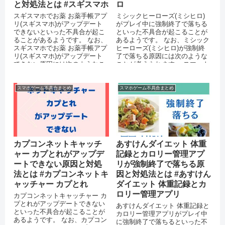
と対処法とは #スギスマホ
ロ
スギスマホでお薬 お薬手帳アプ
ミシックヒーローズ(ミシヒロ)
リ(スギスマホ)がアップデート
がプレイ中に強制終了で落ちる
できないといった不具合が起こ
といった不具合が起こることが
ることがあるようです。 なお、
あるようです。 なお、ミシック
スギスマホでお薬 お薬手帳アプ
ヒーローズ(ミシヒロ)が強制終
リ(スギスマホ)がアップデート
了で落ちる原因には次のような
できない原因には次のようなこ
ことが考えられます。 スマート
とが考えられます。 AppSt...
フォン端末のメモリが不足して
いる...
スマホゲーム不具合まとめ
スマホゲーム不具合まとめ
カプコンネットキャッチ
あすけんダイエット 体重
ャー カプとれがアップデ
記録とカロリー管理アプ
ートできない原因と対処
リが強制終了で落ちる原
法とは #カプコンネットキ
因と対処法とは #あすけん
ャッチャー カプとれ
ダイエット 体重記録とカ
ロリー管理アプリ
カプコンネットキャッチャー カ
プとれがアップデートできない
あすけんダイエット 体重記録と
といった不具合が起こることが
カロリー管理アプリがプレイ中
あるようです。 なお、カプコン
に強制終了で落ちるといった不