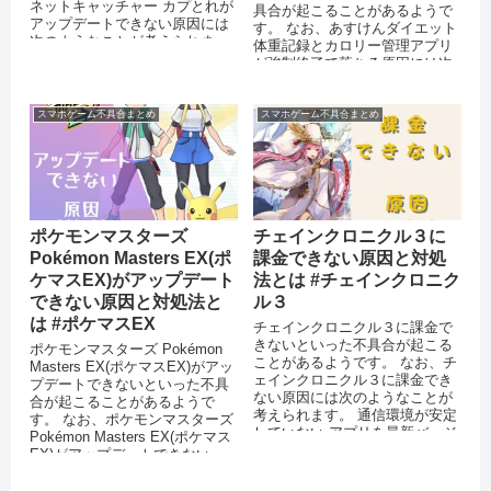
ネットキャッチャー カプとれが
具合が起こることがあるようで
アップデートできない原因には
す。 なお、あすけんダイエット
次のようなことが考えられま
体重記録とカロリー管理アプリ
す。 AppStoreやPlayスト...
が強制終了で落ちる原因には次
のようなことが考えられます。
スマ...
スマホゲーム不具合まとめ
スマホゲーム不具合まとめ
ポケモンマスターズ
チェインクロニクル３に
Pokémon Masters EX(ポ
課金できない原因と対処
ケマスEX)がアップデート
法とは #チェインクロニク
できない原因と対処法と
ル３
は #ポケマスEX
チェインクロニクル３に課金で
きないといった不具合が起こる
ポケモンマスターズ Pokémon
ことがあるようです。 なお、チ
Masters EX(ポケマスEX)がアッ
ェインクロニクル３に課金でき
プデートできないといった不具
ない原因には次のようなことが
合が起こることがあるようで
考えられます。 通信環境が安定
す。 なお、ポケモンマスターズ
していない アプリを最新バージ
Pokémon Masters EX(ポケマス
ョンにアップデートしていない
EX)がアップデートできない...
...