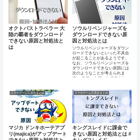
オクトパストラベラー 大
ソウルリベンジャーズを
陸の覇者をダウンロード
ダウンロードできない原
できない原因と対処法と
因と対処法とは
は
ソウルリベンジャーズをダウン
ロードできないといった不具合
が起こることがあるようです。
なお、ソウルリベンジャーズを
ダウンロードできない原因には
次のようなことが考えられま
す。 スマートフォンのストレー
ジに十分な空き容量がない 通信
環境が...
スマホゲーム不具合まとめ
スマホゲーム不具合まとめ
マジカ ドンキホーテアプ
キングスレイドに課金で
リ(majica)がアップデート
きない原因と対処法とは #