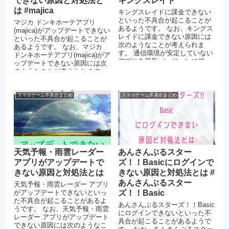
できない原因と対処法と
キングスレイド
は #majica
キングスレイドに課金できない
といった不具合が起こることが
マジカ ドンキホーテアプリ
あるようです。 なお、キングス
(majica)がアップデートできない
レイドに課金できない原因には
といった不具合が起こることが
次のようなことが考えられま
あるようです。 なお、マジカ
す。 通信環境が安定していない
ドンキホーテアプリ(majica)がア
アプリを最新バージョンにアッ
ップデートできない原因には次
プデートしていない 機能制限
のようなことが考えられます。
（ペ...
AppStoreや...
スマホゲーム不具合まとめ
スマホゲーム不具合まとめ
天気予報・雨雲レーダー
あんさんぶるスター
アプリがアップデートで
ズ！！Basicにログインで
きない原因と対処法とは
きない原因と対処法とは #
あんさんぶるスター
天気予報・雨雲レーダー アプリ
がアップデートできないといっ
ズ！！Basic
た不具合が起こることがあるよ
あんさんぶるスターズ！！Basic
うです。 なお、天気予報・雨雲
にログインできないといった不
レーダー アプリがアップデート
具合が起こることがあるようで
できない原因には次のようなこ