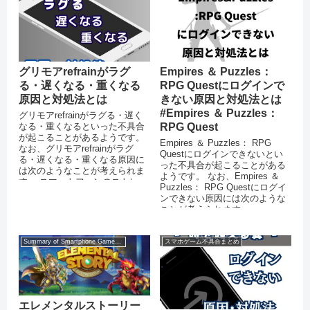
グリモアrefrainがラグ
Empires ＆ Puzzles：
る・遅くなる・重くなる
RPG Questにログインで
原因と対処法とは
きない原因と対処法とは
#Empires ＆ Puzzles：
グリモアrefrainがラグる・遅く
なる・重くなるといった不具合
RPG Quest
が起こることがあるようです。
Empires ＆ Puzzles： RPG
なお、グリモアrefrainがラグ
Questにログインできないとい
る・遅くなる・重くなる原因に
った不具合が起こることがある
は次のようなことが考えられま
ようです。 なお、Empires ＆
す。 スマートフォンのストレー
Puzzles： RPG Questにログイ
ジに十分な空き容量がな...
ンできない原因には次のような
ことが考えられます。 ...
Summary of Smartphone Game Glitches
スマホゲーム不具合まとめ
エレメンタルストーリー