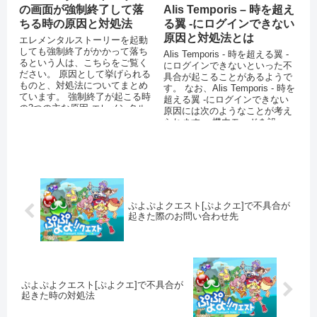
Alis Temporis – 時を超え
の画面が強制終了して落
る翼 -にログインできない
ちる時の原因と対処法
原因と対処法とは
エレメンタルストーリーを起動
しても強制終了がかかって落ち
Alis Temporis - 時を超える翼 -
るという人は、こちらをご覧く
にログインできないといった不
ださい。 原因として挙げられる
具合が起こることがあるようで
ものと、対処法についてまとめ
す。 なお、Alis Temporis - 時を
ています。 強制終了が起こる時
超える翼 -にログインできない
の3つの主な原因 エレメンタル
原因には次のようなことが考え
ストーリーのアイコン...
られます。 機内モードを設...
ぷよぷよクエスト[ぷよクエ]で不具合が
起きた際のお問い合わせ先
ぷよぷよクエスト[ぷよクエ]で不具合が
起きた時の対処法