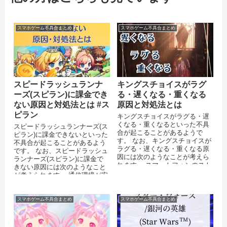
スマホゲーム不具合まとめ
スマホゲーム不具合まとめ
スピードラッシュランナ
キングスチョイスがラグ
ーズ(スピラン)に課金でき
る・遅くなる・重くなる
ない原因と対処法とは #ス
原因と対処法とは
ピラン
キングスチョイスがラグる・遅
くなる・重くなるといった不具
スピードラッシュランナーズ(ス
合が起こることがあるようで
ピラン)に課金できないといった
す。 なお、キングスチョイスが
不具合が起こることがあるよう
ラグる・遅くなる・重くなる原
です。 なお、スピードラッシュ
因には次のようなことが考えら
ランナーズ(スピラン)に課金で
れます。 スマートフォンのスト
きない原因には次のようなこと
レージに十分な空き容量がない
が考えられます。 通信環境が安
運営側...
定していない アプリを最新バ...
スマホゲーム不具合まとめ
スマホゲーム不具合まとめ