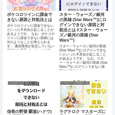
ポケコロツインに課金で
スター・ウォーズ／銀河
きない原因と対処法とは
の英雄 (Star Wars™)にロ
グインできない原因と対
ポケコロツインに課金できない
といった不具合が起こることが
処法とは #スター・ウォー
あるようです。 なお、ポケコロ
ズ／銀河の英雄 (Star
ツインに課金できない原因には
Wars™)
次のようなことが考えられま
す。 通信環境が安定していない
スター・ウォーズ／銀河の英雄
アプリを最新バージョンにアッ
(Star Wars™)にログインできな
プデートしていない 機能制限
いといった不具合が起こること
（ペ...
があるようです。 なお、スタ
ー・ウォーズ／銀河の英雄 (Star
Wars™)にログインできない原
因には次のよう...
スマホゲーム不具合まとめ
スマホゲーム不具合まとめ
信長の野望 覇道(ハドウ)
ラグナロク マスターズに