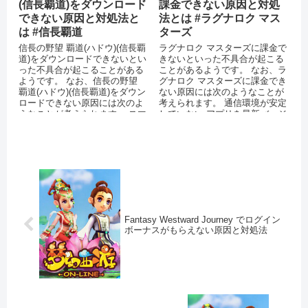
(信長覇道)をダウンロード
課金できない原因と対処
できない原因と対処法と
法とは #ラグナロク マス
は #信長覇道
ターズ
信長の野望 覇道(ハドウ)(信長覇
ラグナロク マスターズに課金で
道)をダウンロードできないとい
きないといった不具合が起こる
った不具合が起こることがある
ことがあるようです。 なお、ラ
ようです。 なお、信長の野望
グナロク マスターズに課金でき
覇道(ハドウ)(信長覇道)をダウン
ない原因には次のようなことが
ロードできない原因には次のよ
考えられます。 通信環境が安定
うなことが考えられます。 スマ
していない アプリを最新バージ
ートフォン...
ョンにアップデートしていな
い...
Fantasy Westward Journey でログイン
ボーナスがもらえない原因と対処法