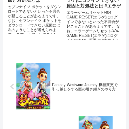
因と対処法とは
ラゲ)にログインできない
原因と対処法とは #エラゲ
セブンナイツ ポケットをダウン
ロードできないといった不具合
エラーゲームリセット/404
が起こることがあるようです。
GAME RE:SET(エラゲ)にログ
なお、セブンナイツ ポケットを
インできないといった不具合が
ダウンロードできない原因には
起こることがあるようです。 な
次のようなことが考えられま
お、エラーゲームリセット/404
す。 スマートフォンのストレー
GAME RE:SET(エラゲ)にログ
ジに十分な空き容量がない 通信
インできない原因には次のよう
環...
なことが考え...
Fantasy Westward Journey 機種変更で
引っ越しをする際の引き継ぎのやり方