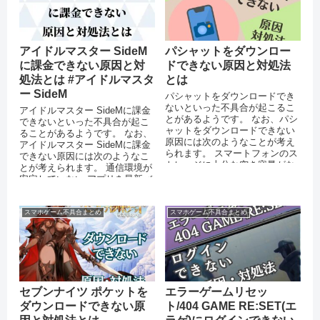
アイドルマスター SideM
パシャットをダウンロー
に課金できない原因と対
ドできない原因と対処法
処法とは #アイドルマスタ
とは
ー SideM
パシャットをダウンロードでき
ないといった不具合が起こるこ
アイドルマスター SideMに課金
とがあるようです。 なお、パシ
できないといった不具合が起こ
ャットをダウンロードできない
ることがあるようです。 なお、
原因には次のようなことが考え
アイドルマスター SideMに課金
られます。 スマートフォンのス
できない原因には次のようなこ
トレージに十分な空き容量がな
とが考えられます。 通信環境が
い 通信環境が安定していない
安定していない アプリを最新バ
O...
ージョンにアップデー...
スマホゲーム不具合まとめ
スマホゲーム不具合まとめ
セブンナイツ ポケットを
エラーゲームリセッ
ダウンロードできない原
ト/404 GAME RE:SET(エ