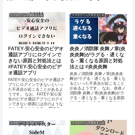
スマホゲーム不具合まとめ
スマホゲーム不具合まとめ
FATEY-安心安全のビデオ
炎炎ノ消防隊 炎舞ノ章(炎
通話アプリにログインで
炎炎舞)がラグる・遅くな
きない原因と対処法とは
る・重くなる原因と対処
#FATEY-安心安全のビデ
法とは #炎炎炎舞
オ通話アプリ
炎炎ノ消防隊 炎舞ノ章(炎炎炎
舞)がラグる・遅くなる・重くな
FATEY-安心安全のビデオ通話ア
るといった不具合が起こること
プリにログインできないといっ
があるようです。 なお、炎炎ノ
た不具合が起こることがあるよ
消防隊 炎舞ノ章(炎炎炎舞)がラ
うです。 なお、FATEY-安心安
グる・遅くなる・重くなる原因
全のビデオ通話アプリにログイ
には次のようなことが考えられ
ンできない原因には次のような
ます。 スマートフォンのスト
ことが考えられます。 機内モー
レ...
ドを設定している 運営側...
スマホゲーム不具合まとめ
スマホゲーム不具合まとめ