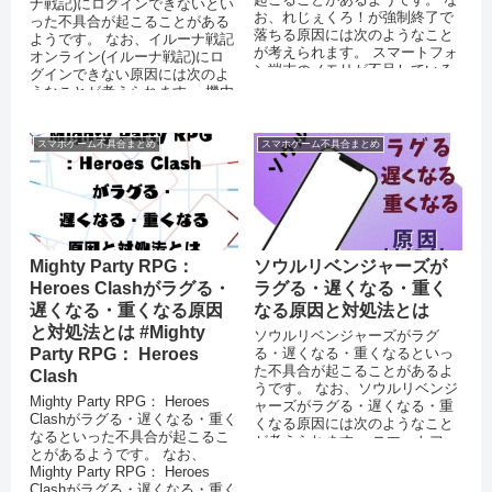
ナ戦記)にログインできないとい
お、れじぇくろ！が強制終了で
った不具合が起こることがある
落ちる原因には次のようなこと
ようです。 なお、イルーナ戦記
が考えられます。 スマートフォ
オンライン(イルーナ戦記)にロ
ン端末のメモリが不足している
グインできない原因には次のよ
OSをバージョンアップしていな
うなことが考えられます。 機内
い...
モードを設定している 運営側...
スマホゲーム不具合まとめ
スマホゲーム不具合まとめ
Mighty Party RPG：
ソウルリベンジャーズが
Heroes Clashがラグる・
ラグる・遅くなる・重く
遅くなる・重くなる原因
なる原因と対処法とは
と対処法とは #Mighty
ソウルリベンジャーズがラグ
Party RPG： Heroes
る・遅くなる・重くなるといっ
た不具合が起こることがあるよ
Clash
うです。 なお、ソウルリベンジ
Mighty Party RPG： Heroes
ャーズがラグる・遅くなる・重
Clashがラグる・遅くなる・重く
くなる原因には次のようなこと
なるといった不具合が起こるこ
が考えられます。 スマートフォ
とがあるようです。 なお、
ンのストレージに十分な空き容
Mighty Party RPG： Heroes
量がない ...
Clashがラグる・遅くなる・重く