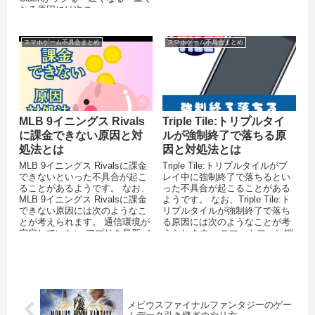
なる原因には次の...
スマホゲーム不具合まとめ
スマホゲーム不具合まとめ
MLB 9イニングス Rivals
Triple Tile:トリプルタイ
に課金できない原因と対
ルが強制終了で落ちる原
処法とは
因と対処法とは
MLB 9イニングス Rivalsに課金
Triple Tile:トリプルタイルがプ
できないといった不具合が起こ
レイ中に強制終了で落ちるとい
ることがあるようです。 なお、
った不具合が起こることがある
MLB 9イニングス Rivalsに課金
ようです。 なお、Triple Tile:ト
できない原因には次のようなこ
リプルタイルが強制終了で落ち
とが考えられます。 通信環境が
る原因には次のようなことが考
安定していない アプリを最新バ
えられます。 スマートフォン端
ージョン...
末のメモ...
メビウスファイナルファンタジーのゲー