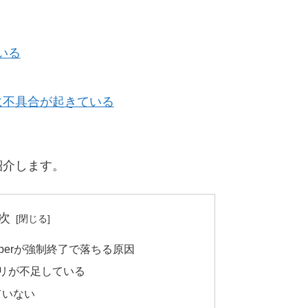
いる
rアプリに不具合が起きている
紹介します。
次
d Keeperが強制終了で落ちる原因
リが不足している
ていない