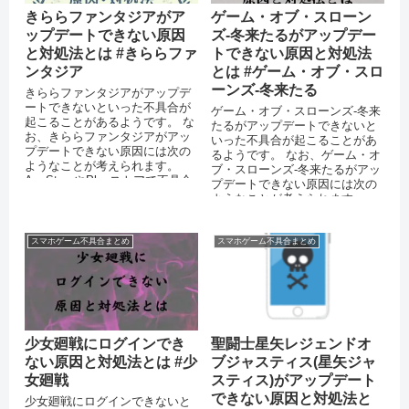
きららファンタジアがア
ゲーム・オブ・スローン
ップデートできない原因
ズ-冬来たるがアップデー
と対処法とは #きららファ
トできない原因と対処法
ンタジア
とは #ゲーム・オブ・スロ
ーンズ-冬来たる
きららファンタジアがアップデ
ートできないといった不具合が
ゲーム・オブ・スローンズ-冬来
起こることがあるようです。 な
たるがアップデートできないと
お、きららファンタジアがアッ
いった不具合が起こることがあ
プデートできない原因には次の
るようです。 なお、ゲーム・オ
ようなことが考えられます。
ブ・スローンズ-冬来たるがアッ
AppStoreやPlayストアで不具合
プデートできない原因には次の
が起きている バッテリー...
ようなことが考えられます。
AppStoreやPlayストアで...
スマホゲーム不具合まとめ
スマホゲーム不具合まとめ
少女廻戦にログインでき
聖闘士星矢レジェンドオ
ない原因と対処法とは #少
ブジャスティス(星矢ジャ
女廻戦
スティス)がアップデート
できない原因と対処法と
少女廻戦にログインできないと