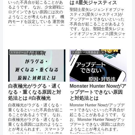
いった不具合が起こることがあ
は #星矢ジャスティス
るようです。 なお、少女廻戦に
聖闘士星矢レジェンドオブジャ
ログインできない原因には次の
スティス(星矢ジャスティス)が
ようなことが考えられます。 機
アップデートできないといった
内モードを設定している 運営側
不具合が起こることがあるよう
のサーバーがダウンしている 突
です。なお、聖闘士星矢レジェ
発的なエラーが起きている ...
ンドオブジャスティス(星矢ジャ
スティス)がアップデートできな
い原因には次のようなことが考
えられます。
スマホゲーム不具合まとめ
スマホゲーム不具合まとめ
白夜極光がラグる・遅く
Monster Hunter Nowがア
なる・重くなる原因と対
ップデートできない原因
処法とは #白夜極光
と対処法とは
白夜極光がラグる・遅くなる・
Monster Hunter Nowがアップデ
重くなるといった不具合が起こ
ートできないといった不具合が
ることがあるようです。 なお、
起こることがあるようです。 な
白夜極光がラグる・遅くなる・
お、Monster Hunter Nowがアッ
重くなる原因には次のようなこ
プデートできない原因には次の
とが考えられます。 スマートフ
ようなことが考えられます。
ォンのストレージに十分な空き
AppStoreやPlayスト...