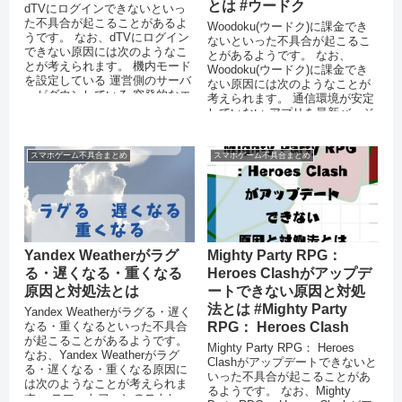
とは #ウードク
dTVにログインできないといっ
た不具合が起こることがあるよ
Woodoku(ウードク)に課金でき
うです。 なお、dTVにログイン
ないといった不具合が起こるこ
できない原因には次のようなこ
とがあるようです。 なお、
とが考えられます。 機内モード
Woodoku(ウードク)に課金でき
を設定している 運営側のサーバ
ない原因には次のようなことが
ーがダウンしている 突発的なエ
考えられます。 通信環境が安定
ラーが起きている 通信...
していない アプリを最新バージ
ョンにアップデートし...
スマホゲーム不具合まとめ
スマホゲーム不具合まとめ
Yandex Weatherがラグ
Mighty Party RPG：
る・遅くなる・重くなる
Heroes Clashがアップデ
原因と対処法とは
ートできない原因と対処
法とは #Mighty Party
Yandex Weatherがラグる・遅く
なる・重くなるといった不具合
RPG： Heroes Clash
が起こることがあるようです。
Mighty Party RPG： Heroes
なお、Yandex Weatherがラグ
Clashがアップデートできないと
る・遅くなる・重くなる原因に
いった不具合が起こることがあ
は次のようなことが考えられま
るようです。 なお、Mighty
す。 スマートフォンのストレー