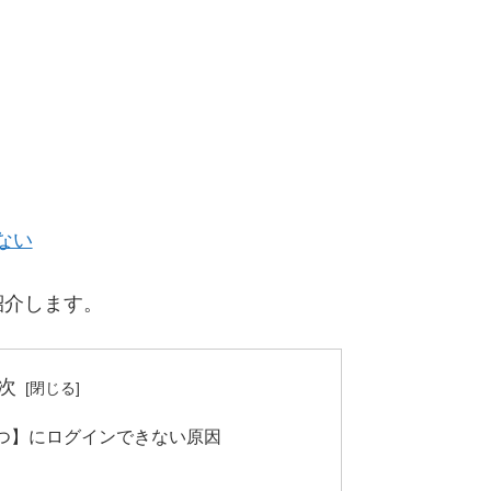
ない
紹介します。
次
つ】にログインできない原因