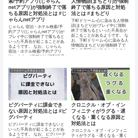
索/予約アプリ(じゃらん
人情物語(まちどり)が強制
netアプリ)が強制終了で落
終了で落ちる原因と対処
ちる原因と対処法とは #じ
法とは #まちどり
ゃらんnetアプリ
下町ドリーム-心に染みる人情物
語(まちどり)がプレイ中に強制
じゃらん 宿泊・ホテル検索/予
終了で落ちるといった不具合が
約アプリ(じゃらんnetアプリ)が
起こることがあるようです。 な
プレイ中に強制終了で落ちると
お、下町ドリーム-心に染みる人
いった不具合が起こることがあ
情物語(まちどり)が強制終了で
るようです。 なお、じゃらん
落ちる原因には次のようなこと
宿泊・ホテル検索/予約アプリ
が考えられます。 スマートフ
(じゃらんnetアプリ)が強制終了
ォ...
で落ちる原因には次のような...
スマホゲーム不具合まとめ
スマホゲーム不具合まとめ
ピグパーティに課金でき
クロニクル・オブ・イン
ない原因と対処法とは #ピ
フィニティがラグる・遅
グパーティ
くなる・重くなる原因と
対処法とは
ピグパーティに課金できないと
いった不具合が起こることがあ
クロニクル・オブ・インフィニ
るようです。 なお、ピグパーテ
ティがラグる・遅くなる・重く