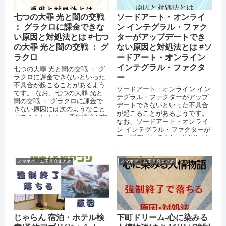
七つの大罪 光と闇の交戦
ソードアート・オンライ
： グラクロに課金できな
ン インテグラル・ファク
い原因と対処法とは #七つ
ターがアップデートでき
の大罪 光と闇の交戦 ： グ
ない原因と対処法とは #ソ
ラクロ
ードアート・オンライン
インテグラル・ファクタ
七つの大罪 光と闇の交戦 ： グ
ラクロに課金できないといった
ー
不具合が起こることがあるよう
ソードアート・オンライン イン
です。 なお、七つの大罪 光と
テグラル・ファクターがアップ
闇の交戦 ： グラクロに課金で
デートできないといった不具合
きない原因には次のようなこと
が起こることがあるようです。
が考えられます。 通信環境が安
なお、ソードアート・オンライ
定していない ...
ン インテグラル・ファクターが
アップデートできない原因には
次のようなことが考えられま
す。 A...
スマホゲーム不具合まとめ
スマホゲーム不具合まとめ
じゃらん 宿泊・ホテル検
下町ドリーム-心に染みる