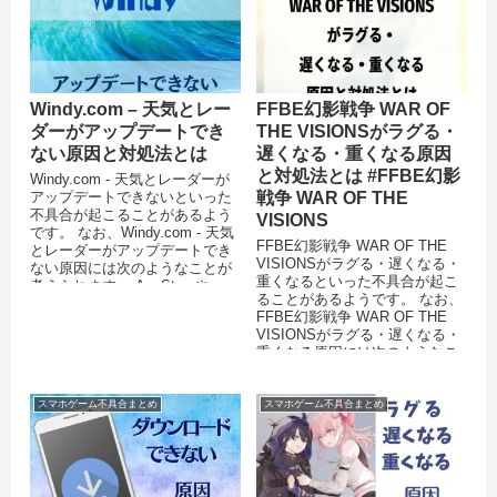
Windy.com – 天気とレー
FFBE幻影戦争 WAR OF
ダーがアップデートでき
THE VISIONSがラグる・
ない原因と対処法とは
遅くなる・重くなる原因
と対処法とは #FFBE幻影
Windy.com - 天気とレーダーが
アップデートできないといった
戦争 WAR OF THE
不具合が起こることがあるよう
VISIONS
です。 なお、Windy.com - 天気
FFBE幻影戦争 WAR OF THE
とレーダーがアップデートでき
VISIONSがラグる・遅くなる・
ない原因には次のようなことが
重くなるといった不具合が起こ
考えられます。 AppStoreや
ることがあるようです。 なお、
Play...
FFBE幻影戦争 WAR OF THE
VISIONSがラグる・遅くなる・
重くなる原因には次のようなこ
とが...
スマホゲーム不具合まとめ
スマホゲーム不具合まとめ