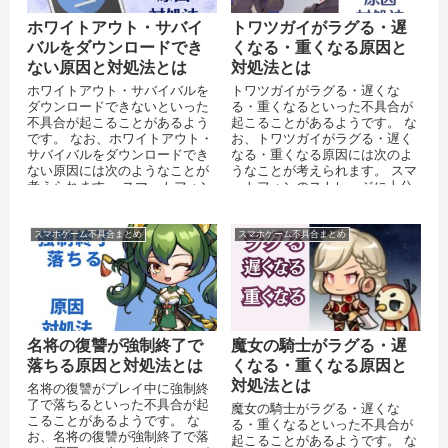
ホワイトアウト・サバイ
トワツガイがラグる・遅
バルをダウンロードでき
くなる・重くなる原因と
ない原因と対処法とは
対処法とは
ホワイトアウト・サバイバルを
トワツガイがラグる・遅くな
ダウンロードできないといった
る・重くなるといった不具合が
不具合が起こることがあるよう
起こることがあるようです。 な
です。 なお、ホワイトアウト・
お、トワツガイがラグる・遅く
サバイバルをダウンロードでき
なる・重くなる原因には次のよ
ない原因には次のようなことが
うなことが考えられます。 スマ
考えられます。 スマートフォン
ートフォンのストレージに十分
のストレージに十分な空き容量
な空き容量がない 運営側のサー
がない ...
バーに...
スマホゲーム不具合まとめ
スマホゲーム不具合まとめ
名将の復讐が強制終了で
魔女の騎士がラグる・遅
落ちる原因と対処法とは
くなる・重くなる原因と
対処法とは
名将の復讐がプレイ中に強制終
了で落ちるといった不具合が起
魔女の騎士がラグる・遅くな
こることがあるようです。 な
る・重くなるといった不具合が
お、名将の復讐が強制終了で落
起こることがあるようです。 な