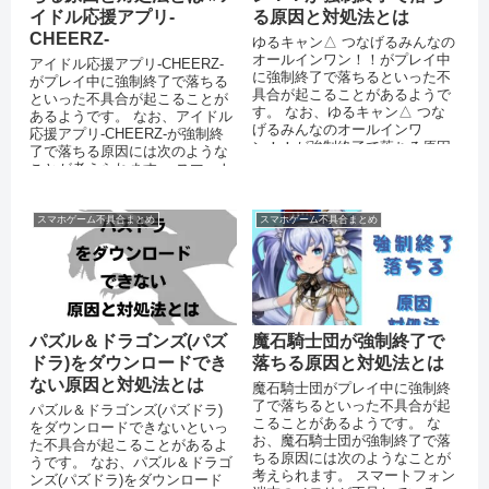
イドル応援アプリ-
る原因と対処法とは
CHEERZ-
ゆるキャン△ つなげるみんなの
オールインワン！！がプレイ中
アイドル応援アプリ-CHEERZ-
に強制終了で落ちるといった不
がプレイ中に強制終了で落ちる
具合が起こることがあるようで
といった不具合が起こることが
す。 なお、ゆるキャン△ つな
あるようです。 なお、アイドル
げるみんなのオールインワ
応援アプリ-CHEERZ-が強制終
ン！！が強制終了で落ちる原因
了で落ちる原因には次のような
には次のようなことが考えられ
ことが考えられます。 スマート
ます。 スマ...
フォン端末のメモリが不足...
スマホゲーム不具合まとめ
スマホゲーム不具合まとめ
パズル＆ドラゴンズ(パズ
魔石騎士団が強制終了で
ドラ)をダウンロードでき
落ちる原因と対処法とは
ない原因と対処法とは
魔石騎士団がプレイ中に強制終
了で落ちるといった不具合が起
パズル＆ドラゴンズ(パズドラ)
こることがあるようです。 な
をダウンロードできないといっ
お、魔石騎士団が強制終了で落
た不具合が起こることがあるよ
ちる原因には次のようなことが
うです。 なお、パズル＆ドラゴ
考えられます。 スマートフォン
ンズ(パズドラ)をダウンロード