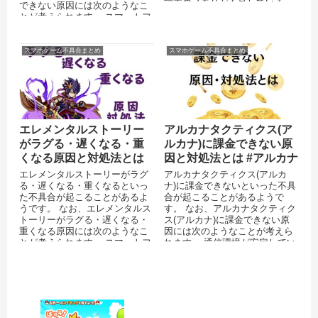
端末のメモリが不足している
できない原因には次のようなこ
OSをバージョンアップしていな
とが考えられます。 スマートフ
い ...
ォンのストレージに十分な...
スマホゲーム不具合まとめ
スマホゲーム不具合まとめ
エレメンタルストーリー
アルカナタクティクス(ア
がラグる・遅くなる・重
ルカナ)に課金できない原
くなる原因と対処法とは
因と対処法とは #アルカナ
エレメンタルストーリーがラグ
アルカナタクティクス(アルカ
る・遅くなる・重くなるといっ
ナ)に課金できないといった不具
た不具合が起こることがあるよ
合が起こることがあるようで
うです。 なお、エレメンタルス
す。 なお、アルカナタクティク
トーリーがラグる・遅くなる・
ス(アルカナ)に課金できない原
重くなる原因には次のようなこ
因には次のようなことが考えら
とが考えられます。 スマートフ
れます。 通信環境が安定してい
ォンのストレージに十分な空
ない アプリを最新バージョンに
き...
ア...