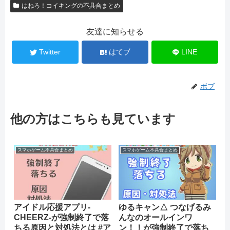
はねろ！コイキングの不具合まとめ
友達に知らせる
Twitter
はてブ
LINE
ボブ
他の方はこちらも見ています
スマホゲーム不具合まとめ
スマホゲーム不具合まとめ
アイドル応援アプリ-
ゆるキャン△ つなげるみ
CHEERZ-が強制終了で落
んなのオールインワ
ちる原因と対処法とは #ア
ン！！が強制終了で落ち