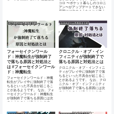
モードを設定している 運営側の
コロ 〜ポケット暮らしのコロニ
サーバーがダウ...
アン〜がアップデートできない
原因には次のようなことが考え
られます。 AppStoreやPl...
スマホゲーム不具合まとめ
スマホゲーム不具合まとめ
フォーセイクンワール
クロニクル・オブ・イン
ド：神魔転生が強制終了
フィニティが強制終了で
で落ちる原因と対処法と
落ちる原因と対処法とは
は #フォーセイクンワール
クロニクル・オブ・インフィニ
ド：神魔転生
ティがプレイ中に強制終了で落
ちるといった不具合が起こるこ
フォーセイクンワールド：神魔
とがあるようです。 なお、クロ
転生がプレイ中に強制終了で落
ニクル・オブ・インフィニティ
ちるといった不具合が起こるこ
が強制終了で落ちる原因には次
とがあるようです。 なお、フォ
のようなことが考えられます。
ーセイクンワールド：神魔転生
スマートフォン端末のメモリが
が強制終了で落ちる原因には次
不足して...
のようなことが考えられます。
スマートフォン端末のメモリが
不足して...