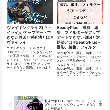
スマホゲーム不具合まとめ
スマホゲーム不具合まとめ
ヴァイキングライズ(ヴァ
BeautyPlus – 撮影、編
イライ)がアップデートで
集、フィルターがアップ
きない原因と対処法とは #
デートできない原因と対
ヴァイライ
処法とは #BeautyPlus –
撮影、編集、フィルター
ヴァイキングライズ(ヴァイラ
イ)がアップデートできないとい
BeautyPlus - 撮影、編集、フィ
った不具合が起こることがある
ルターがアップデートできない
ようです。 なお、ヴァイキング
といった不具合が起こることが
ライズ(ヴァイライ)がアップデ
あるようです。 なお、
ートできない原因には次のよう
BeautyPlus - 撮影、編集、フィ
なことが考えられます。
ルターがアップデートできない
AppStoreやPlayストアで不具...
原因には次のようなことが考え
られます。 App...
北斗の拳 LEGENDS ReVIVE（レジェン
ズリバイブ）をダウンロードできない原
因と対処法とは