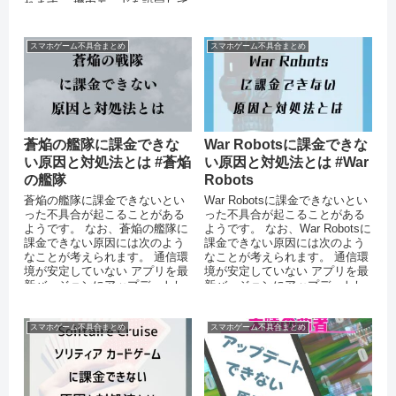
な空き容量がない 運営側のサー
れます。 機内モードを設定して
バーに...
いる 運営側のサーバーがダウン
し...
スマホゲーム不具合まとめ
スマホゲーム不具合まとめ
蒼焔の艦隊に課金できな
War Robotsに課金できな
い原因と対処法とは #蒼焔
い原因と対処法とは #War
の艦隊
Robots
蒼焔の艦隊に課金できないとい
War Robotsに課金できないとい
った不具合が起こることがある
った不具合が起こることがある
ようです。 なお、蒼焔の艦隊に
ようです。 なお、War Robotsに
課金できない原因には次のよう
課金できない原因には次のよう
なことが考えられます。 通信環
なことが考えられます。 通信環
境が安定していない アプリを最
境が安定していない アプリを最
新バージョンにアップデートし
新バージョンにアップデートし
ていない 機能制限（ペアレン
ていない ...
タ...
スマホゲーム不具合まとめ
スマホゲーム不具合まとめ