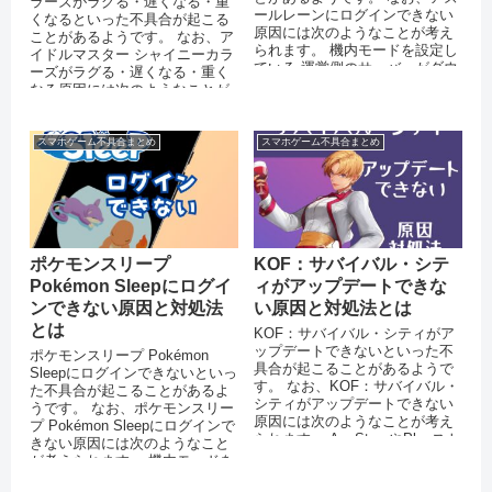
ラーズがラグる・遅くなる・重
ールレーンにログインできない
くなるといった不具合が起こる
原因には次のようなことが考え
ことがあるようです。 なお、ア
られます。 機内モードを設定し
イドルマスター シャイニーカラ
ている 運営側のサーバーがダウ
ーズがラグる・遅くなる・重く
ンしている 突発的なエ...
なる原因には次のようなことが
考えられます。 スマートフ...
スマホゲーム不具合まとめ
スマホゲーム不具合まとめ
ポケモンスリープ
KOF：サバイバル・シテ
Pokémon Sleepにログイ
ィがアップデートできな
ンできない原因と対処法
い原因と対処法とは
とは
KOF：サバイバル・シティがア
ップデートできないといった不
ポケモンスリープ Pokémon
具合が起こることがあるようで
Sleepにログインできないといっ
す。 なお、KOF：サバイバル・
た不具合が起こることがあるよ
シティがアップデートできない
うです。 なお、ポケモンスリー
原因には次のようなことが考え
プ Pokémon Sleepにログインで
られます。 AppStoreやPlayスト
きない原因には次のようなこと
アで不具合が起きてい...
が考えられます。 機内モードを
設定してい...