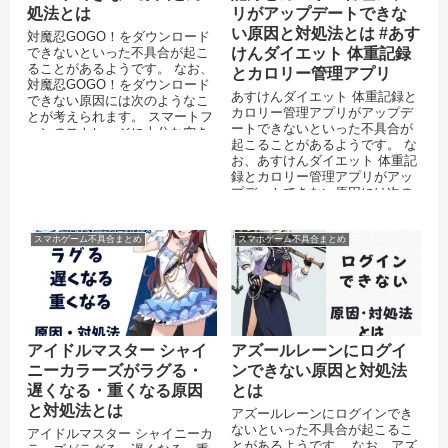
処法とは
リがアップデートできな
い原因と対処法とは #あす
対魔忍GOGO！をダウンロード
できないといった不具合が起こ
けんダイエット 体重記録
ることがあるようです。 なお、
とカロリー管理アプリ
対魔忍GOGO！をダウンロード
あすけんダイエット 体重記録と
できない原因には次のようなこ
カロリー管理アプリがアップデ
とが考えられます。 スマートフ
ートできないといった不具合が
ォンのストレージに十分な空き
起こることがあるようです。 な
容量がない 通信環境が安定し
お、あすけんダイエット 体重記
て...
録とカロリー管理アプリがアッ
プデートできない原因には次の
ようなことが考えられます。
App...
スマホゲーム不具合まとめ
スマホゲーム不具合まとめ
アイドルマスター シャイ
アズールレーンにログイ
ニーカラーズがラグる・
ンできない原因と対処法
遅くなる・重くなる原因
とは
と対処法とは
アズールレーンにログインでき
ないといった不具合が起こるこ
アイドルマスター シャイニーカ
とがあるようです。 なお、アズ