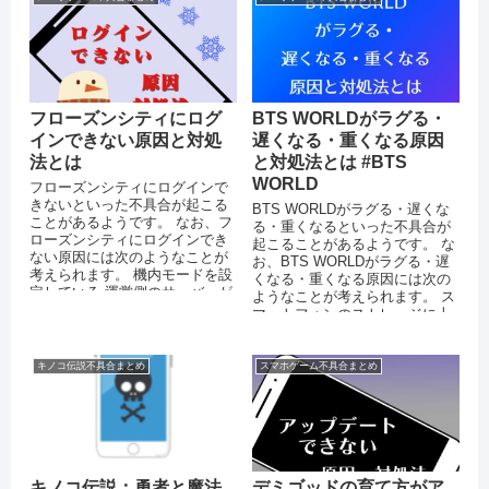
フローズンシティにログ
BTS WORLDがラグる・
インできない原因と対処
遅くなる・重くなる原因
法とは
と対処法とは #BTS
WORLD
フローズンシティにログインで
きないといった不具合が起こる
BTS WORLDがラグる・遅くな
ことがあるようです。 なお、フ
る・重くなるといった不具合が
ローズンシティにログインでき
起こることがあるようです。 な
ない原因には次のようなことが
お、BTS WORLDがラグる・遅
考えられます。 機内モードを設
くなる・重くなる原因には次の
定している 運営側のサーバーが
ようなことが考えられます。 ス
ダウンしている 突発的なエラ
マートフォンのストレージに十
ー...
分な空き容量がない 運...
キノコ伝説不具合まとめ
スマホゲーム不具合まとめ
キノコ伝説：勇者と魔法
デミゴッドの育て方がア