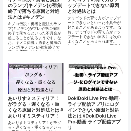
のランプ(キノデン)が強制
ップデートできない原因
終了で落ちる原因と対処
と対処法とは
法とは #キノデン
デミゴッドの育て方がアップデ
ートできないといった不具合が
キノコ伝説：勇者と魔法のラン
起こることがあるようです。 な
プ(キノデン)がプレイ中に強制
お、デミゴッドの育て方がアッ
終了で落ちるといった不具合が
プデートできない原因には次の
起こることがあるようです。な
ようなことが考えられます。
お、キノコ伝説：勇者と魔法の
AppStoreやPlayストアで不具合
ランプ(キノデン)が強制終了で
が起きている バッテリー...
落ちる原因には次のようなこと
が考えられます。
スマホゲーム不具合まとめ
スマホゲーム不具合まとめ
あいりすミスティリア！
DokiDoki Live Pro-動画·
がラグる・遅くなる・重
ライブ配信アプリにログ
くなる原因と対処法とは #
インできない原因と対処
あいりすミスティリア！
法とは #DokiDoki Live
Pro-動画·ライブ配信アプ
あいりすミスティリア！がラグ
る・遅くなる・重くなるといっ
リ