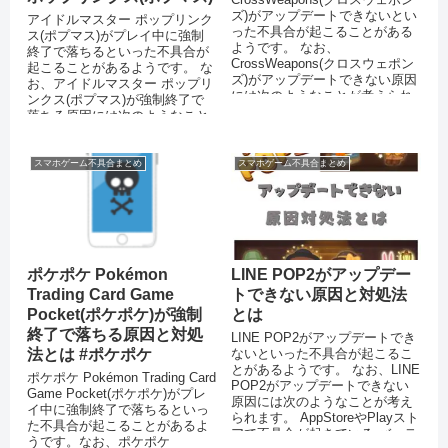
ズ)がアップデートできないとい
アイドルマスター ポップリンク
った不具合が起こることがある
ス(ポプマス)がプレイ中に強制
ようです。 なお、
終了で落ちるといった不具合が
CrossWeapons(クロスウェポン
起こることがあるようです。 な
ズ)がアップデートできない原因
お、アイドルマスター ポップリ
には次のようなことが考えられ
ンクス(ポプマス)が強制終了で
ます。 AppStor...
落ちる原因には次のようなこと
が考えられます。 スマートフ
ォ...
スマホゲーム不具合まとめ
スマホゲーム不具合まとめ
ポケポケ Pokémon
LINE POP2がアップデー
Trading Card Game
トできない原因と対処法
Pocket(ポケポケ)が強制
とは
終了で落ちる原因と対処
LINE POP2がアップデートでき
法とは #ポケポケ
ないといった不具合が起こるこ
とがあるようです。 なお、LINE
ポケポケ Pokémon Trading Card
POP2がアップデートできない
Game Pocket(ポケポケ)がプレ
原因には次のようなことが考え
イ中に強制終了で落ちるといっ
られます。 AppStoreやPlayスト
た不具合が起こることがあるよ
アで不具合が起きている バッテ
うです。なお、ポケポケ