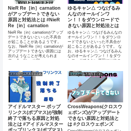
NieR Re［in］carnation
ゆるキャン△ つなげるみ
がアップデートできない
んなのオールインワ
原因と対処法とは #NieR
ン！！をダウンロードで
Re［in］carnation
きない原因と対処法とは
NieR Re［in］carnationがアップ
ゆるキャン△ つなげるみんなの
デートできないといった不具合
オールインワン！！をダウンロ
が起こることがあるようです。
ードできないといった不具合が
なお、NieR Re［in］carnationが
起こることがあるようです。 な
アップデートできない原因には
お、ゆるキャン△ つなげるみん
次のようなことが考えられま
なのオールインワン！！をダウ
す。 AppStoreやPl...
ンロードできない原因には次の
ようなことが考えられます。 ス
マー...
スマホゲーム不具合まとめ
スマホゲーム不具合まとめ
アイドルマスター ポップ
CrossWeapons(クロスウ
リンクス(ポプマス)が強制
ェポンズ)がアップデート
終了で落ちる原因と対処
できない原因と対処法と
法とは #アイドルマスター
は #クロスウェポンズ
ポップリンクス(ポプマス)
CrossWeapons(クロスウェポン