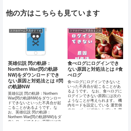
他の方はこちらも見ています
スマホゲーム不具合まとめ
スマホゲーム不具合まとめ
英雄伝説 閃の軌跡：
食べログにログインでき
Northern War(閃の軌跡
ない原因と対処法とは #食
NW)をダウンロードでき
べログ
ない原因と対処法とは #閃
食べログにログインできないと
の軌跡NW
いった不具合が起こることがあ
るようです。 なお、食べログに
英雄伝説 閃の軌跡：Northern
ログインできない原因には次の
War(閃の軌跡NW)をダウンロー
ようなことが考えられます。 機
ドできないといった不具合が起
内モードを設定している 運営側
こることがあるようです。な
のサーバーがダウンしている 突
お、英雄伝説 閃の軌跡：
発的なエラーが起きている ...
Northern War(閃の軌跡NW)をダ
ウンロードできない原因には次
のようなことが考えられます。