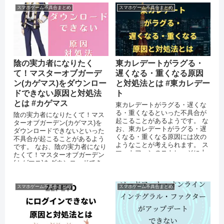
スマホゲーム不具合まとめ
スマホゲーム不具合まとめ
陰の実力者になりたく
東カレデートがラグる・
て！マスターオブガーデ
遅くなる・重くなる原因
ン(カゲマス)をダウンロー
と対処法とは #東カレデー
ドできない原因と対処法
ト
とは #カゲマス
東カレデートがラグる・遅くな
る・重くなるといった不具合が
陰の実力者になりたくて！マス
起こることがあるようです。 な
ターオブガーデン(カゲマス)を
お、東カレデートがラグる・遅
ダウンロードできないといった
くなる・重くなる原因には次の
不具合が起こることがあるよう
ようなことが考えられます。 ス
です。 なお、陰の実力者になり
マートフォンのストレージに十
たくて！マスターオブガーデン
分な空き容量がない 運営側のサ
(カゲマス)をダウンロードでき
ーバ...
ない原因には次のようなことが
考えられ...
スマホゲーム不具合まとめ
スマホゲーム不具合まとめ