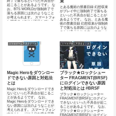
終了で落ちるといった不具合が
束
起こることがあるようです。 な
とある魔術の禁書目録 幻想収束
お、BTS WORLDが強制終了で
がプレイ中に強制終了で落ちる
落ちる原因には次のようなこと
といった不具合が起こることが
が考えられます。 スマートフォ
あるようです。 なお、とある魔
ン端末のメモリが不足している
術の禁書目録 幻想収束が強制終
OSをバージョンアッ...
了で落ちる原因には次のような
ことが考えられます。 スマート
フォン端末のメモリが不足して
いる...
スマホゲーム不具合まとめ
スマホゲーム不具合まとめ
Magic Heroをダウンロー
ブラック★ロックシュー
ドできない原因と対処法
ター FRAGMENT(BRSF)
とは
にログインできない原因
と対処法とは #BRSF
Magic Heroをダウンロードでき
ないといった不具合が起こるこ
ブラック★ロックシューター
とがあるようです。 なお、
FRAGMENT(BRSF)にログイン
Magic Heroをダウンロードでき
できないといった不具合が起こ
ない原因には次のようなことが
ることがあるようです。 なお、
考えられます。 スマートフォン
ブラック★ロックシューター
のストレージに十分な空き容量
FRAGMENT(BRSF)にログイン