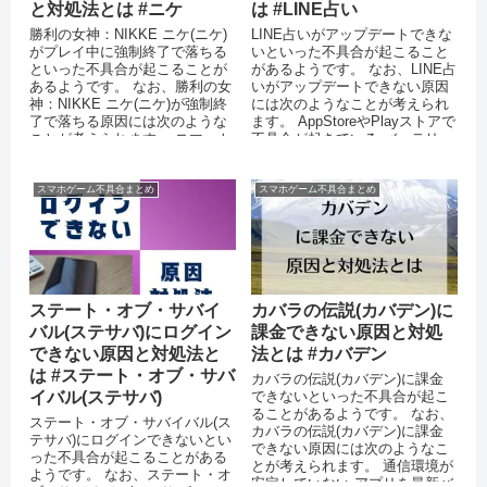
と対処法とは #ニケ
は #LINE占い
勝利の女神：NIKKE ニケ(ニケ)
LINE占いがアップデートできな
がプレイ中に強制終了で落ちる
いといった不具合が起こること
といった不具合が起こることが
があるようです。 なお、LINE占
あるようです。 なお、勝利の女
いがアップデートできない原因
神：NIKKE ニケ(ニケ)が強制終
には次のようなことが考えられ
了で落ちる原因には次のような
ます。 AppStoreやPlayストアで
ことが考えられます。 スマート
不具合が起きている バッテリー
フォン端末のメモリが...
の残量が少な...
スマホゲーム不具合まとめ
スマホゲーム不具合まとめ
ステート・オブ・サバイ
カバラの伝説(カバデン)に
バル(ステサバ)にログイン
課金できない原因と対処
できない原因と対処法と
法とは #カバデン
は #ステート・オブ・サバ
カバラの伝説(カバデン)に課金
イバル(ステサバ)
できないといった不具合が起こ
ることがあるようです。 なお、
ステート・オブ・サバイバル(ス
カバラの伝説(カバデン)に課金
テサバ)にログインできないとい
できない原因には次のようなこ
った不具合が起こることがある
とが考えられます。 通信環境が
ようです。 なお、ステート・オ
安定していない アプリを最新バ