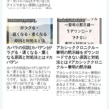
ブ・サバイバル(ステサバ)にロ
ージョンにアップデートして
グインできない原因には次のよ
い...
うなことが考えられます。 機内
モードを設定している 運営側...
スマホゲーム不具合まとめ
スマホゲーム不具合まとめ
カバラの伝説(カバデン)が
アカシッククロニクル～
ラグる・遅くなる・重く
黎明の黙示録をダウンロ
なる原因と対処法とは #カ
ードできない原因と対処
バデン
法とは #アカシッククロニ
クル～黎明の黙示録
カバラの伝説(カバデン)がラグ
る・遅くなる・重くなるといっ
アカシッククロニクル～黎明の
た不具合が起こることがあるよ
黙示録をダウンロードできない
うです。 なお、カバラの伝説
といった不具合が起こることが
(カバデン)がラグる・遅くな
あるようです。 なお、アカシッ
る・重くなる原因には次のよう
ククロニクル～黎明の黙示録を
なことが考えられます。 スマー
ダウンロードできない原因には
トフォンのストレージに十分な
次のようなことが考えられま
空き容量...
す。 スマートフォンのストレー
ジに十分な...