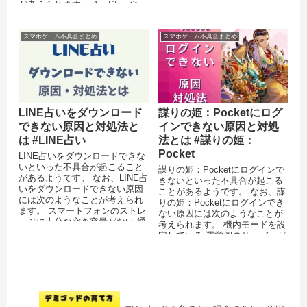
が考えられます。 AppStoreや
Playストアで不具合が起き...
スマホゲーム不具合まとめ
スマホゲーム不具合まとめ
LINE占いをダウンロード
謀りの姫：Pocketにログ
できない原因と対処法と
インできない原因と対処
は #LINE占い
法とは #謀りの姫：
Pocket
LINE占いをダウンロードできな
いといった不具合が起こること
謀りの姫：Pocketにログインで
があるようです。 なお、LINE占
きないといった不具合が起こる
いをダウンロードできない原因
ことがあるようです。 なお、謀
には次のようなことが考えられ
りの姫：Pocketにログインでき
ます。 スマートフォンのストレ
ない原因には次のようなことが
ージに十分な空き容量がない 通
考えられます。 機内モードを設
信環境が安定していない ...
定している 運営側のサーバーが
ダウンしている 突...