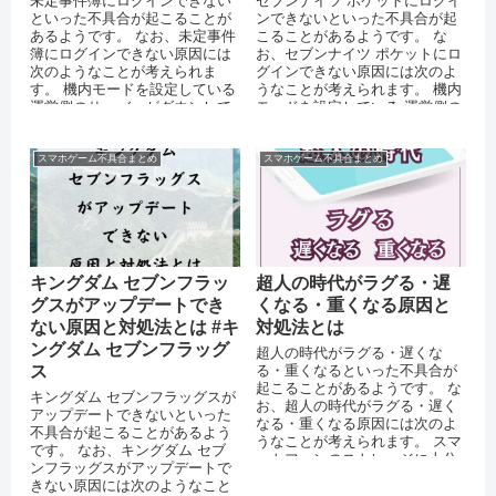
未定事件簿にログインできない
セブンナイツ ポケットにログイ
といった不具合が起こることが
ンできないといった不具合が起
あるようです。 なお、未定事件
こることがあるようです。 な
簿にログインできない原因には
お、セブンナイツ ポケットにロ
次のようなことが考えられま
グインできない原因には次のよ
す。 機内モードを設定している
うなことが考えられます。 機内
運営側のサーバーがダウンして
モードを設定している 運営側の
いる 突発的なエラーが起きてい
サーバーがダウンしている 突...
る...
スマホゲーム不具合まとめ
スマホゲーム不具合まとめ
キングダム セブンフラッ
超人の時代がラグる・遅
グスがアップデートでき
くなる・重くなる原因と
ない原因と対処法とは #キ
対処法とは
ングダム セブンフラッグ
超人の時代がラグる・遅くな
ス
る・重くなるといった不具合が
起こることがあるようです。 な
キングダム セブンフラッグスが
お、超人の時代がラグる・遅く
アップデートできないといった
なる・重くなる原因には次のよ
不具合が起こることがあるよう
うなことが考えられます。 スマ
です。 なお、キングダム セブ
ートフォンのストレージに十分
ンフラッグスがアップデートで
な空き容量がない 運営側のサー
きない原因には次のようなこと
バーに...