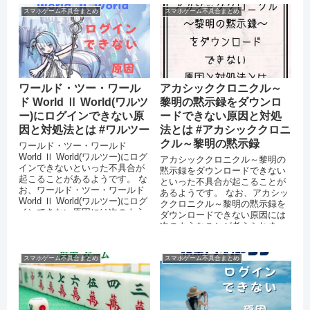
スマホゲーム不具合まとめ
スマホゲーム不具合まとめ
ワールド・ツー・ワール
アカシッククロニクル～
ド World Ⅱ World(ワルツ
黎明の黙示録をダウンロ
ー)にログインできない原
ードできない原因と対処
因と対処法とは #ワルツー
法とは #アカシッククロニ
クル～黎明の黙示録
ワールド・ツー・ワールド
World Ⅱ World(ワルツー)にログ
アカシッククロニクル～黎明の
インできないといった不具合が
黙示録をダウンロードできない
起こることがあるようです。 な
といった不具合が起こることが
お、ワールド・ツー・ワールド
あるようです。 なお、アカシッ
World Ⅱ World(ワルツー)にログ
ククロニクル～黎明の黙示録を
インできない原因には次のよう
ダウンロードできない原因には
なことが...
次のようなことが考えられま
す。 スマートフォンのストレー
ジに十分な...
スマホゲーム不具合まとめ
スマホゲーム不具合まとめ