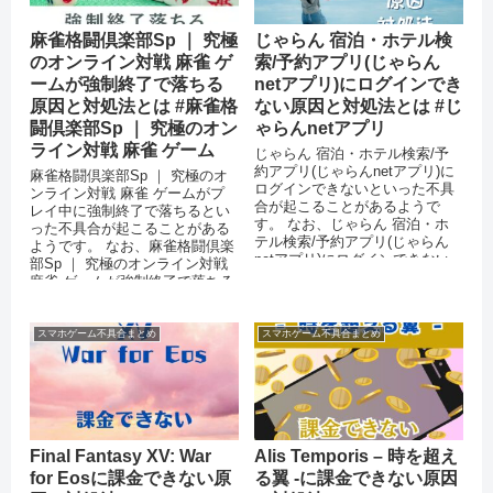
麻雀格闘倶楽部Sp ｜ 究極
じゃらん 宿泊・ホテル検
のオンライン対戦 麻雀 ゲ
索/予約アプリ(じゃらん
ームが強制終了で落ちる
netアプリ)にログインでき
原因と対処法とは #麻雀格
ない原因と対処法とは #じ
闘倶楽部Sp ｜ 究極のオン
ゃらんnetアプリ
ライン対戦 麻雀 ゲーム
じゃらん 宿泊・ホテル検索/予
約アプリ(じゃらんnetアプリ)に
麻雀格闘倶楽部Sp ｜ 究極のオ
ログインできないといった不具
ンライン対戦 麻雀 ゲームがプ
合が起こることがあるようで
レイ中に強制終了で落ちるとい
す。 なお、じゃらん 宿泊・ホ
った不具合が起こることがある
テル検索/予約アプリ(じゃらん
ようです。 なお、麻雀格闘倶楽
netアプリ)にログインできない
部Sp ｜ 究極のオンライン対戦
原因には次のようなことが考
麻雀 ゲームが強制終了で落ちる
え...
原因には次のようなことが考...
スマホゲーム不具合まとめ
スマホゲーム不具合まとめ
Final Fantasy XV: War
Alis Temporis – 時を超え
for Eosに課金できない原
る翼 -に課金できない原因