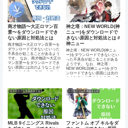
商才物語〜大正ロマン百
神之塔：NEW WORLD(神
景〜をダウンロードでき
ニュー)をダウンロードで
ない原因と対処法とは
きない原因と対処法とは #
神ニュー
商才物語〜大正ロマン百景〜を
ダウンロードできないといった
神之塔：NEW WORLD(神ニュ
不具合が起こることがあるよう
ー)をダウンロードできないとい
です。 なお、商才物語〜大正ロ
った不具合が起こることがある
マン百景〜をダウンロードでき
ようです。 なお、神之塔：
ない原因には次のようなことが
NEW WORLD(神ニュー)をダウ
考えられます。 スマートフォン
ンロードできない原因には次の
のストレージに十分な空き容量
ようなことが考えられます。 ス
がない ...
マートフォンのストレージ...
スマホゲーム不具合まとめ
スマホゲーム不具合まとめ
MLB 9イニングス Rivals
ファントム オブ キルをダ