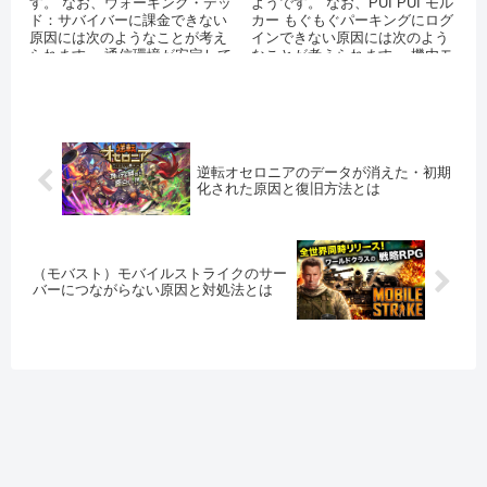
す。 なお、ウォーキング・デッ
ようです。 なお、PUI PUI モル
ド：サバイバーに課金できない
カー もぐもぐパーキングにログ
原因には次のようなことが考え
インできない原因には次のよう
られます。 通信環境が安定して
なことが考えられます。 機内モ
いない アプリを最新バージョン
ードを設定してい...
にア...
逆転オセロニアのデータが消えた・初期
化された原因と復旧方法とは
（モバスト）モバイルストライクのサー
バーにつながらない原因と対処法とは