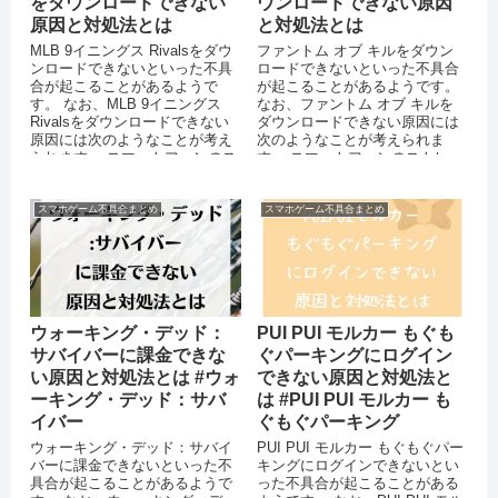
をダウンロードできない
ウンロードできない原因
原因と対処法とは
と対処法とは
MLB 9イニングス Rivalsをダウ
ファントム オブ キルをダウン
ンロードできないといった不具
ロードできないといった不具合
合が起こることがあるようで
が起こることがあるようです。
す。 なお、MLB 9イニングス
なお、ファントム オブ キルを
Rivalsをダウンロードできない
ダウンロードできない原因には
原因には次のようなことが考え
次のようなことが考えられま
られます。 スマートフォンのス
す。 スマートフォンのストレー
トレージに十分な...
ジに十分な空き容量がない ...
スマホゲーム不具合まとめ
スマホゲーム不具合まとめ
ウォーキング・デッド：
PUI PUI モルカー もぐも
サバイバーに課金できな
ぐパーキングにログイン
い原因と対処法とは #ウォ
できない原因と対処法と
ーキング・デッド：サバ
は #PUI PUI モルカー も
イバー
ぐもぐパーキング
ウォーキング・デッド：サバイ
PUI PUI モルカー もぐもぐパー
バーに課金できないといった不
キングにログインできないとい
具合が起こることがあるようで
った不具合が起こることがある