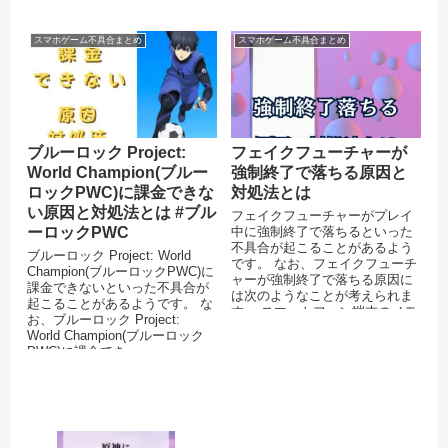
とが考えられます。 App...
スマホゲーム不具合まとめ
スマホゲーム不具合まとめ
ブルーロック Project:
フェイクフューチャーが
World Champion(ブルー
強制終了で落ちる原因と
ロックPWC)に課金できな
対処法とは
い原因と対処法とは #ブル
フェイクフューチャーがプレイ
ーロックPWC
中に強制終了で落ちるといった
不具合が起こることがあるよう
ブルーロック Project: World
です。 なお、フェイクフューチ
Champion(ブルーロックPWC)に
ャーが強制終了で落ちる原因に
課金できないといった不具合が
は次のようなことが考えられま
起こることがあるようです。 な
す。 スマートフォン端末のメモ
お、ブルーロック Project:
リが不足している OSをバージ
World Champion(ブルーロック
ョン...
PWC)に課金でき...