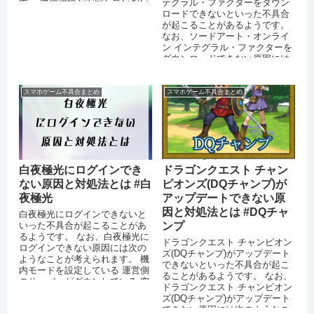
す。 通信環境が安定していない
テグラル・ファクターをダウン
アプリを最新バージョンにアッ
ロードできないといった不具合
プデー...
が起こることがあるようです。
なお、ソードアート・オンライ
ン インテグラル・ファクターを
ダウンロードできない原因には
次のようなことが考えられま
す。 ス...
スマホゲーム不具合まとめ
スマホゲーム不具合まとめ
白夜極光にログインでき
ドラゴンクエスト チャン
ない原因と対処法とは #白
ピオンズ(DQチャンプ)が
夜極光
アップデートできない原
因と対処法とは #DQチャ
白夜極光にログインできないと
いった不具合が起こることがあ
ンプ
るようです。 なお、白夜極光に
ドラゴンクエスト チャンピオン
ログインできない原因には次の
ズ(DQチャンプ)がアップデート
ようなことが考えられます。 機
できないといった不具合が起こ
内モードを設定している 運営側
ることがあるようです。 なお、
のサーバーがダウンしている 突
ドラゴンクエスト チャンピオン
発的なエラーが起きている ...
ズ(DQチャンプ)がアップデート
できない原因には次のようなこ