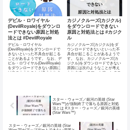
デビル・ロワイヤル
カジノクルーズ(カジクル)
(DevilRoyale)をダウンロ
をダウンロードできない
ードできない原因と対処
原因と対処法とは #カジク
法とは #DevilRoyale
ル
デビル・ロワイヤル
カジノクルーズ(カジクル)をダ
(DevilRoyale)をダウンロードで
ウンロードできないといった不
きないといった不具合が起こる
具合が起こることがあるようで
ことがあるようです。 なお、デ
す。 なお、カジノクルーズ(カ
ビル・ロワイヤル(DevilRoyale)
ジクル)をダウンロードできない
をダウンロードできない原因に
原因には次のようなことが考え
は次のようなことが考えられま
られます。 スマートフォンのス
す。 スマートフォン...
トレージに十分な空き容量がな
い ...
スター・ウォーズ／銀河の英雄 (Star
Wars™)が強制終了で落ちる原因と対処
法とは #スター・ウォーズ／銀河の英雄
(Star Wars™)
スター・ウォーズ／銀河の英雄 (Star
Wars™)がアップデートできない原因と