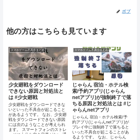
ボブ
他の方はこちらも見ています
スマホゲーム不具合まとめ
スマホゲーム不具合まとめ
少女廻戦をダウンロード
じゃらん 宿泊・ホテル検
できない原因と対処法と
索/予約アプリ(じゃらん
は #少女廻戦
netアプリ)が強制終了で落
ちる原因と対処法とは #じ
少女廻戦をダウンロードできな
いといった不具合が起こること
ゃらんnetアプリ
があるようです。 なお、少女廻
じゃらん 宿泊・ホテル検索/予
戦をダウンロードできない原因
約アプリ(じゃらんnetアプリ)が
には次のようなことが考えられ
プレイ中に強制終了で落ちると
ます。 スマートフォンのストレ
いった不具合が起こることがあ
ージに十分な空き容量がない 通
るようです。 なお、じゃらん
信環境が安定していない OS