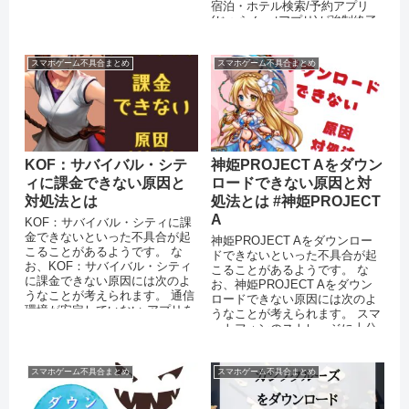
宿泊・ホテル検索/予約アプリ
の...
(じゃらんnetアプリ)が強制終了
で落ちる原因には次のような...
スマホゲーム不具合まとめ
スマホゲーム不具合まとめ
KOF：サバイバル・シテ
神姫PROJECT Aをダウン
ィに課金できない原因と
ロードできない原因と対
対処法とは
処法とは #神姫PROJECT
A
KOF：サバイバル・シティに課
金できないといった不具合が起
神姫PROJECT Aをダウンロー
こることがあるようです。 な
ドできないといった不具合が起
お、KOF：サバイバル・シティ
こることがあるようです。 な
に課金できない原因には次のよ
お、神姫PROJECT Aをダウン
うなことが考えられます。 通信
ロードできない原因には次のよ
環境が安定していない アプリを
うなことが考えられます。 スマ
最新バージョンにアップデート
ートフォンのストレージに十分
し...
な空き容量がない 通信環...
スマホゲーム不具合まとめ
スマホゲーム不具合まとめ