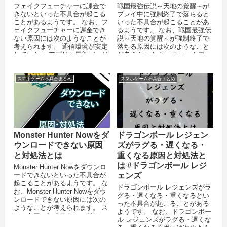
フェイクフューチャーに課金で
戦国最強伝説～天地の覚醒～が
きないといった不具合が起こる
プレイ中に強制終了で落ちると
ことがあるようです。 なお、フ
いった不具合が起こることがあ
ェイクフューチャーに課金でき
るようです。 なお、戦国最強伝
ない原因には次のようなことが
説～天地の覚醒～が強制終了で
考えられます。 通信環境が安定
落ちる原因には次のようなこと
していない アプリを最新バージ
が考えられます。 スマートフォ
ョンにアップデートしていない
ン端末のメモリが不足している
...
OS...
スマホゲーム不具合まとめ
スマホゲーム不具合まとめ
Monster Hunter Nowをダ
ドラゴンボール レジェン
ウンロードできない原因
ズがラグる・遅くなる・
と対処法とは
重くなる原因と対処法と
は #ドラゴンボール レジ
Monster Hunter Nowをダウンロ
ードできないといった不具合が
ェンズ
起こることがあるようです。 な
ドラゴンボール レジェンズがラ
お、Monster Hunter Nowをダウ
グる・遅くなる・重くなるとい
ンロードできない原因には次の
った不具合が起こることがある
ようなことが考えられます。 ス
ようです。 なお、ドラゴンボー
マートフォンのストレージに
ル レジェンズがラグる・遅くな
十...