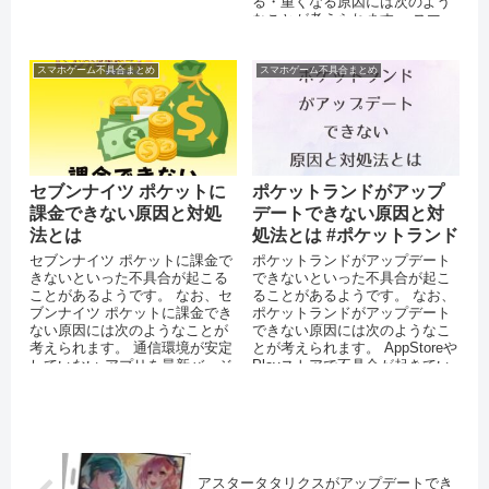
る・重くなる原因には次のよう
なことが考えられます。 スマー
トフォンのストレージ...
スマホゲーム不具合まとめ
スマホゲーム不具合まとめ
セブンナイツ ポケットに
ポケットランドがアップ
課金できない原因と対処
デートできない原因と対
法とは
処法とは #ポケットランド
セブンナイツ ポケットに課金で
ポケットランドがアップデート
きないといった不具合が起こる
できないといった不具合が起こ
ことがあるようです。 なお、セ
ることがあるようです。 なお、
ブンナイツ ポケットに課金でき
ポケットランドがアップデート
ない原因には次のようなことが
できない原因には次のようなこ
考えられます。 通信環境が安定
とが考えられます。 AppStoreや
していない アプリを最新バージ
Playストアで不具合が起きてい
ョンにアップデートしていな
る バッテリーの残量が...
い...
アスタータタリクスがアップデートでき