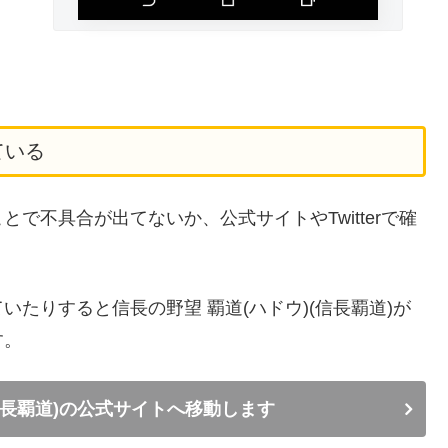
ている
で不具合が出てないか、公式サイトやTwitterで確
たりすると信長の野望 覇道(ハドウ)(信長覇道)が
す。
(信長覇道)の公式サイトへ移動します