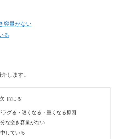
き容量がない
いる
紹介します。
次
道)がラグる・遅くなる・重くなる原因
十分な空き容量がない
集中している