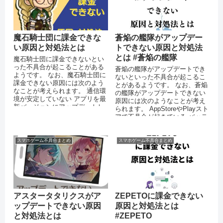
魔石騎士団に課金できな
蒼焔の艦隊がアップデー
い原因と対処法とは
トできない原因と対処法
とは #蒼焔の艦隊
魔石騎士団に課金できないとい
った不具合が起こることがある
蒼焔の艦隊がアップデートでき
ようです。 なお、魔石騎士団に
ないといった不具合が起こるこ
課金できない原因には次のよう
とがあるようです。 なお、蒼焔
なことが考えられます。 通信環
の艦隊がアップデートできない
境が安定していない アプリを最
原因には次のようなことが考え
新バージョンにアップデートし
られます。 AppStoreやPlayスト
ていない 機能制限（ペアレン
アで不具合が起きている バッテ
タ...
リーの残量が少なくな...
スマホゲーム不具合まとめ
スマホゲーム不具合まとめ
アスタータタリクスがア
ZEPETOに課金できない
ップデートできない原因
原因と対処法とは
と対処法とは
#ZEPETO