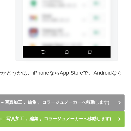
は、iPhoneならApp Storeで、Androidなら
csArt – 写真加工， 編集， コラージュメーカーへ移動します)
sArt – 写真加工， 編集， コラージュメーカーへ移動します)