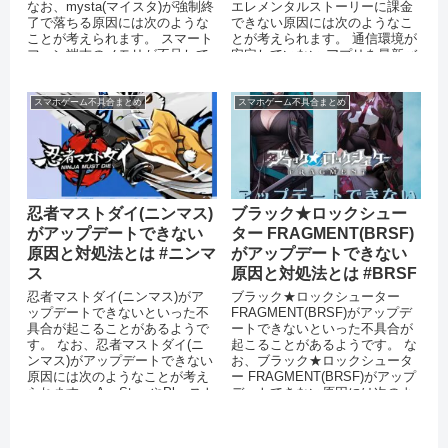
なお、mysta(マイスタ)が強制終
エレメンタルストーリーに課金
了で落ちる原因には次のような
できない原因には次のようなこ
ことが考えられます。 スマート
とが考えられます。 通信環境が
フォン端末のメモリが不足して
安定していない アプリを最新バ
いる OSをバージ...
ージョンにアップデー...
スマホゲーム不具合まとめ
スマホゲーム不具合まとめ
忍者マストダイ(ニンマス)
ブラック★ロックシュー
がアップデートできない
ター FRAGMENT(BRSF)
原因と対処法とは #ニンマ
がアップデートできない
ス
原因と対処法とは #BRSF
忍者マストダイ(ニンマス)がア
ブラック★ロックシューター
ップデートできないといった不
FRAGMENT(BRSF)がアップデ
具合が起こることがあるようで
ートできないといった不具合が
す。 なお、忍者マストダイ(ニ
起こることがあるようです。 な
ンマス)がアップデートできない
お、ブラック★ロックシュータ
原因には次のようなことが考え
ー FRAGMENT(BRSF)がアップ
られます。 AppStoreやPlayスト
デートできない原因には次のよ
アで不具合が起きてい...
うなことが考えられ...