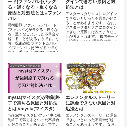
ード(ファンパレ)がラグ
グインできない原因と対
る・遅くなる・重くなる
処法とは
原因と対処法とは #ファン
アスタータタリクスにログイン
パレ
できないといった不具合が起こ
ることがあるようです。 なお、
呪術廻戦 ファントムパレード
アスタータタリクスにログイン
(ファンパレ)がラグる・遅くな
できない原因には次のようなこ
る・重くなるといった不具合が
とが考えられます。 機内モード
起こることがあるようです。な
を設定している 運営側のサーバ
お、呪術廻戦 ファントムパレー
ーがダウンしている 突発的な
ド(ファンパレ)がラグる・遅く
エ...
なる・重くなる原因には次のよ
うなことが考えられます。
スマホゲーム不具合まとめ
スマホゲーム不具合まとめ
mysta(マイスタ)が強制終
エレメンタルストーリー
了で落ちる原因と対処法
に課金できない原因と対
とは #mysta(マイスタ)
処法とは
mysta(マイスタ)がプレイ中に強
エレメンタルストーリーに課金
制終了で落ちるといった不具合
できないといった不具合が起こ
が起こることがあるようです。
ることがあるようです。 なお、