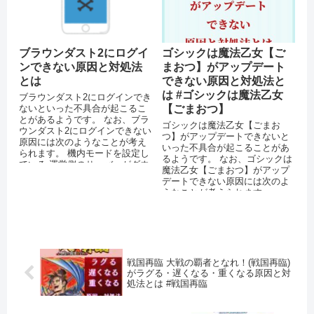
ブラウンダスト2にログイ
ゴシックは魔法乙女【ご
ンできない原因と対処法
まおつ】がアップデート
とは
できない原因と対処法と
は #ゴシックは魔法乙女
ブラウンダスト2にログインでき
ないといった不具合が起こるこ
【ごまおつ】
とがあるようです。 なお、ブラ
ゴシックは魔法乙女【ごまお
ウンダスト2にログインできない
つ】がアップデートできないと
原因には次のようなことが考え
いった不具合が起こることがあ
られます。 機内モードを設定し
るようです。 なお、ゴシックは
ている 運営側のサーバーがダウ
魔法乙女【ごまおつ】がアップ
ンしている 突発的なエラー...
デートできない原因には次のよ
うなことが考えられます。
AppStoreやPlayストアで不具合
が...
戦国再臨 大戦の覇者となれ！(戦国再臨)
がラグる・遅くなる・重くなる原因と対
処法とは #戦国再臨