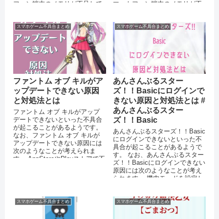
フォン端末のメモリが不足して
マートフォン端末のメモリが不
いる OSをバージョンアップし
足している OSをバージ...
てい...
スマホゲーム不具合まとめ
スマホゲーム不具合まとめ
ファントム オブ キルがア
あんさんぶるスター
ップデートできない原因
ズ！！Basicにログインで
と対処法とは
きない原因と対処法とは #
あんさんぶるスター
ファントム オブ キルがアップ
デートできないといった不具合
ズ！！Basic
が起こることがあるようです。
あんさんぶるスターズ！！Basic
なお、ファントム オブ キルが
にログインできないといった不
アップデートできない原因には
具合が起こることがあるようで
次のようなことが考えられま
す。 なお、あんさんぶるスター
す。 AppStoreやPlayストアで不
ズ！！Basicにログインできない
具合が起きてい...
原因には次のようなことが考え
られます。 機内モードを設定し
ている 運営側のサーバ...
スマホゲーム不具合まとめ
スマホゲーム不具合まとめ