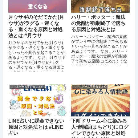
月ウサギのそだてかた(月
ハリー・ポッター：魔法
ウサ)がラグる・遅くな
の覚醒が強制終了で落ち
る・重くなる原因と対処
る原因と対処法とは
法とは #月ウサ
ハリー・ポッター：魔法の覚醒
がプレイ中に強制終了で落ちる
月ウサギのそだてかた(月ウサ)
といった不具合が起こることが
がラグる・遅くなる・重くなる
あるようです。 なお、ハリー・
といった不具合が起こることが
ポッター：魔法の覚醒が強制終
あるようです。 なお、月ウサギ
了で落ちる原因には次のような
のそだてかた(月ウサ)がラグ
ことが考えられます。 スマート
る・遅くなる・重くなる原因に
フォン端末のメモリが不足して
は次のようなことが考えられま
いる ...
す。 スマートフォンのストレー
ジに十...
スマホゲーム不具合まとめ
スマホゲーム不具合まとめ
LINE占いに課金できない
下町ドリーム-心に染みる
原因と対処法とは #LINE
人情物語(まちどり)にログ
占い
インできない原因と対処