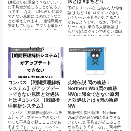
法とは #まちどり
LINE占いに課金できないといっ
た不具合が起こることがあるよ
下町ドリーム-心に染みる人情物
うです。 なお、LINE占いに課金
語(まちどり)にログインできな
できない原因には次のようなこ
いといった不具合が起こること
とが考えられます。 通信環境が
があるようです。 なお、下町ド
安定していない アプリを最新バ
リーム-心に染みる人情物語(ま
ージョンにアップデートしてい
ちどり)にログインできない原因
ない 機能制限（ペアレ...
には次のようなことが考えられ
ます。 機内モードを設定して
い...
スマホゲーム不具合まとめ
スマホゲーム不具合まとめ
コンパス 【戦闘摂理解析
英雄伝説 閃の軌跡：
システム】がアップデー
Northern War(閃の軌跡
トできない原因と対処法
NW)に課金できない原因
とは #コンパス 【戦闘摂
と対処法とは #閃の軌跡
理解析システム】
NW
コンパス 【戦闘摂理解析システ
英雄伝説 閃の軌跡：Northern
ム】がアップデートできないと
War(閃の軌跡NW)に課金できな
いった不具合が起こることがあ
いといった不具合が起こること
るようです。 なお、コンパス
があるようです。なお、英雄伝