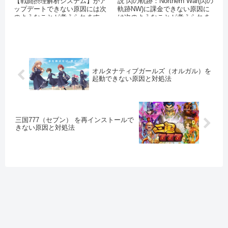
【戦闘摂理解析システム】がア
説 閃の軌跡：Northern War(閃の
ップデートできない原因には次
軌跡NW)に課金できない原因に
のようなことが考えられます。
は次のようなことが考えられま
AppStoreやPlayストアで...
す。
オルタナティブガールズ（オルガル）を
起動できない原因と対処法
三国777（セブン） を再インストールで
きない原因と対処法