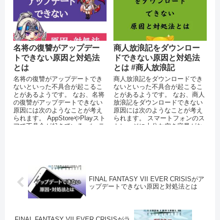
名将の復讐がアップデー
商人放浪記をダウンロー
トできない原因と対処法
ドできない原因と対処法
とは
とは #商人放浪記
名将の復讐がアップデートでき
商人放浪記をダウンロードでき
ないといった不具合が起こるこ
ないといった不具合が起こるこ
とがあるようです。 なお、名将
とがあるようです。 なお、商人
の復讐がアップデートできない
放浪記をダウンロードできない
原因には次のようなことが考え
原因には次のようなことが考え
られます。 AppStoreやPlayスト
られます。 スマートフォンのス
アで不具合が起きている バッテ
トレージに十分な空き容量がな
リーの残量が少なくな...
い 通信環境が安定していない
O...
FINAL FANTASY VII EVER CRISISがア
ップデートできない原因と対処法とは
FINAL FANTASY VII EVER CRISISがラ