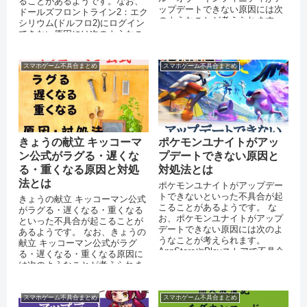
ることがあるようです。なお、
ップデートできない原因には次
ドールズフロントライン2：エク
のようなことが考えられます。
シリウム(ドルフロ2)にログイン
AppStoreやPlayストアで不具...
できない原因には次のようなこ
とが考えられます。
スマホゲーム不具合まとめ
スマホゲーム不具合まとめ
きょうの献立 キッコーマ
ポケモンユナイトがアッ
ン公式がラグる・遅くな
プデートできない原因と
る・重くなる原因と対処
対処法とは
法とは
ポケモンユナイトがアップデー
トできないといった不具合が起
きょうの献立 キッコーマン公式
こることがあるようです。 な
がラグる・遅くなる・重くなる
お、ポケモンユナイトがアップ
といった不具合が起こることが
デートできない原因には次のよ
あるようです。 なお、きょうの
うなことが考えられます。
献立 キッコーマン公式がラグ
AppStoreやPlayストアで不具合
る・遅くなる・重くなる原因に
が起きている バッテリーの残...
は次のようなことが考えられま
す。 スマートフォンのストレー
ジに十...
スマホゲーム不具合まとめ
スマホゲーム不具合まとめ