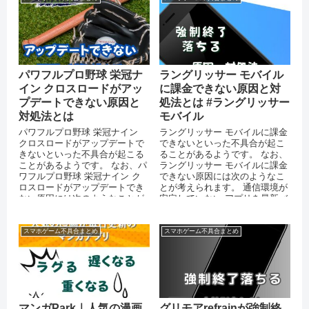
パワフルプロ野球 栄冠ナ
ラングリッサー モバイル
イン クロスロードがアッ
に課金できない原因と対
プデートできない原因と
処法とは #ラングリッサー
対処法とは
モバイル
パワフルプロ野球 栄冠ナイン
ラングリッサー モバイルに課金
クロスロードがアップデートで
できないといった不具合が起こ
きないといった不具合が起こる
ることがあるようです。 なお、
ことがあるようです。 なお、パ
ラングリッサー モバイルに課金
ワフルプロ野球 栄冠ナイン ク
できない原因には次のようなこ
ロスロードがアップデートでき
とが考えられます。 通信環境が
ない原因には次のようなことが
安定していない アプリを最新バ
考えられます。 AppStoreや...
ージョンにアップデートして
い...
スマホゲーム不具合まとめ
スマホゲーム不具合まとめ
マンガPark｜人気の漫画
グリモアrefrainが強制終