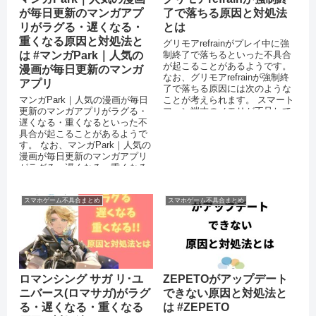
が毎日更新のマンガアプ
了で落ちる原因と対処法
リがラグる・遅くなる・
とは
重くなる原因と対処法と
グリモアrefrainがプレイ中に強
は #マンガPark｜人気の
制終了で落ちるといった不具合
が起こることがあるようです。
漫画が毎日更新のマンガ
なお、グリモアrefrainが強制終
アプリ
了で落ちる原因には次のような
マンガPark｜人気の漫画が毎日
ことが考えられます。 スマート
更新のマンガアプリがラグる・
フォン端末のメモリが不足して
遅くなる・重くなるといった不
いる OSをバージ...
具合が起こることがあるようで
す。 なお、マンガPark｜人気の
漫画が毎日更新のマンガアプリ
がラグる・遅くなる・重くなる
原因には次のようなことが考え
られ...
スマホゲーム不具合まとめ
スマホゲーム不具合まとめ
ロマンシング サガ リ･ユ
ZEPETOがアップデート
ニバース(ロマサガ)がラグ
できない原因と対処法と
る・遅くなる・重くなる
は #ZEPETO