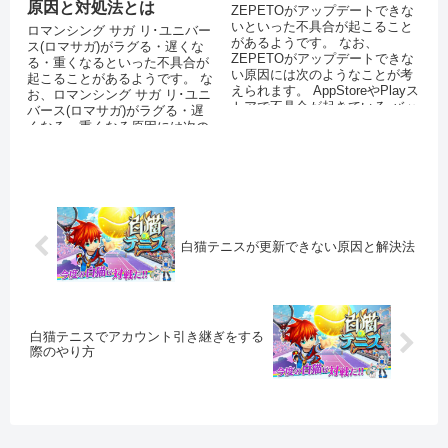
原因と対処法とは
ZEPETOがアップデートできな
いといった不具合が起こること
ロマンシング サガ リ･ユニバー
があるようです。 なお、
ス(ロマサガ)がラグる・遅くな
ZEPETOがアップデートできな
る・重くなるといった不具合が
い原因には次のようなことが考
起こることがあるようです。 な
えられます。 AppStoreやPlayス
お、ロマンシング サガ リ･ユニ
トアで不具合が起きている バッ
バース(ロマサガ)がラグる・遅
テリーの残量が少な...
くなる・重くなる原因には次の
ようなことが考えられます...
白猫テニスが更新できない原因と解決法
白猫テニスでアカウント引き継ぎをする
際のやり方