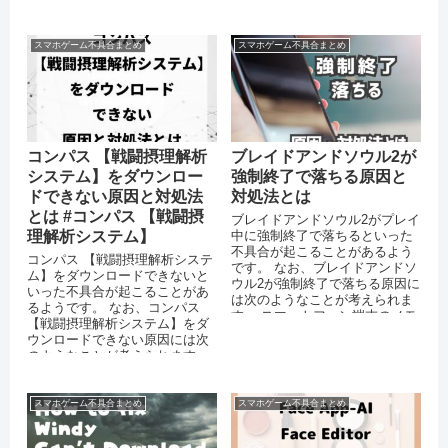
スマホゲーム不具合まとめ
スマホゲーム不具合まとめ
コンパス 【戦闘摂理解析
ブレイドアンドソウル2が
システム】をダウンロー
強制終了で落ちる原因と
ドできない原因と対処法
対処法とは
とは #コンパス 【戦闘摂
ブレイドアンドソウル2がプレイ
理解析システム】
中に強制終了で落ちるといった
不具合が起こることがあるよう
コンパス 【戦闘摂理解析システ
です。 なお、ブレイドアンドソ
ム】をダウンロードできないと
ウル2が強制終了で落ちる原因に
いった不具合が起こることがあ
は次のようなことが考えられま
るようです。 なお、コンパス
す。 スマートフォン端末のメモ
【戦闘摂理解析システム】をダ
リが不足している OSをバー
ウンロードできない原因には次
ジ...
のようなことが考えられます。
スマートフォンのストレージに
十分な...
スマホゲーム不具合まとめ
スマホゲーム不具合まとめ