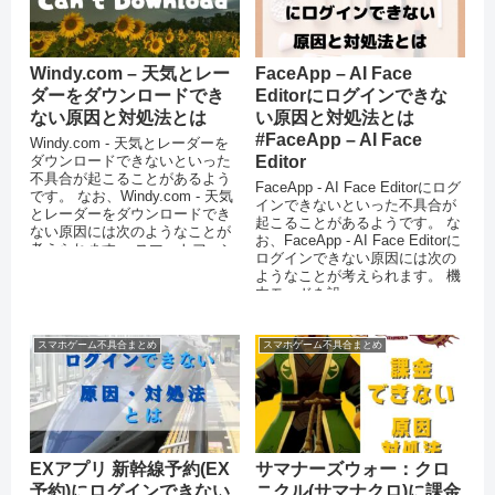
Windy.com – 天気とレー
FaceApp – AI Face
ダーをダウンロードでき
Editorにログインできな
ない原因と対処法とは
い原因と対処法とは
#FaceApp – AI Face
Windy.com - 天気とレーダーを
ダウンロードできないといった
Editor
不具合が起こることがあるよう
FaceApp - AI Face Editorにログ
です。 なお、Windy.com - 天気
インできないといった不具合が
とレーダーをダウンロードでき
起こることがあるようです。 な
ない原因には次のようなことが
お、FaceApp - AI Face Editorに
考えられます。 スマートフォン
ログインできない原因には次の
のストレージ...
ようなことが考えられます。 機
内モードを設...
スマホゲーム不具合まとめ
スマホゲーム不具合まとめ
EXアプリ 新幹線予約(EX
サマナーズウォー：クロ
予約)にログインできない
ニクル(サマナクロ)に課金