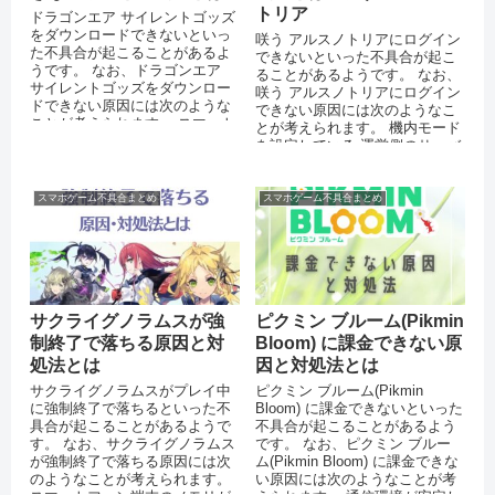
トリア
ドラゴンエア サイレントゴッズ
をダウンロードできないといっ
咲う アルスノトリアにログイン
た不具合が起こることがあるよ
できないといった不具合が起こ
うです。 なお、ドラゴンエア
ることがあるようです。 なお、
サイレントゴッズをダウンロー
咲う アルスノトリアにログイン
ドできない原因には次のような
できない原因には次のようなこ
ことが考えられます。 スマート
とが考えられます。 機内モード
フォンのストレージに十分な空
を設定している 運営側のサーバ
き容量...
ーがダウンしている 突発的...
スマホゲーム不具合まとめ
スマホゲーム不具合まとめ
サクライグノラムスが強
ピクミン ブルーム(Pikmin
制終了で落ちる原因と対
Bloom) に課金できない原
処法とは
因と対処法とは
サクライグノラムスがプレイ中
ピクミン ブルーム(Pikmin
に強制終了で落ちるといった不
Bloom) に課金できないといった
具合が起こることがあるようで
不具合が起こることがあるよう
す。 なお、サクライグノラムス
です。 なお、ピクミン ブルー
が強制終了で落ちる原因には次
ム(Pikmin Bloom) に課金できな
のようなことが考えられます。
い原因には次のようなことが考