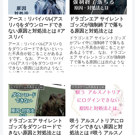
アース：リバイバル(アス
ドラゴンエア サイレント
リバ)をダウンロードでき
ゴッズが強制終了で落ち
ない原因と対処法とは #ア
る原因と対処法とは
スリバ
ドラゴンエア サイレントゴッズ
がプレイ中に強制終了で落ちる
アース：リバイバル(アスリバ)
といった不具合が起こることが
をダウンロードできないといっ
あるようです。 なお、ドラゴン
た不具合が起こることがあるよ
エア サイレントゴッズが強制終
うです。 なお、アース：リバイ
了で落ちる原因には次のような
バル(アスリバ)をダウンロード
ことが考えられます。 スマート
できない原因には次のようなこ
フォン端末のメモリが不足して
とが考えられます。 スマートフ
いる...
ォンのストレージに十分な空き
容量...
スマホゲーム不具合まとめ
スマホゲーム不具合まとめ
ドラゴンエア サイレント
咲う アルスノトリアにロ
ゴッズをダウンロードで
グインできない原因と対
きない原因と対処法とは
処法とは #咲う アルスノ