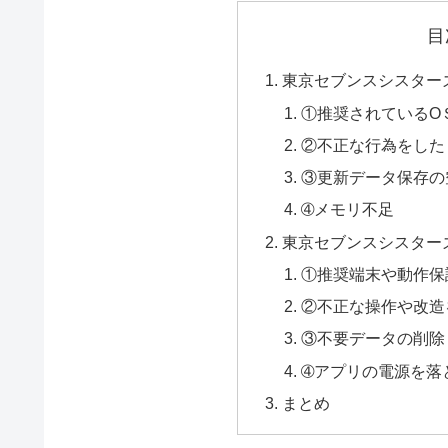
目
東京セブンスシスター
①推奨されているО
②不正な行為をした
③更新データ保存の
➃メモリ不足
東京セブンスシスター
①推奨端末や動作保
②不正な操作や改造
③不要データの削除
➃アプリの電源を落
まとめ