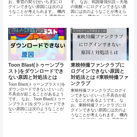
お、青雲の契り(せいちぎ)にロ
す。 なお、戦国最強伝説～天地
グインできない原因には次のよ
の覚醒～にログインできない原
うなことが考えられます。 機内
因には次のようなことが考えら
モードを設定している 運営側の
れます。 機内モードを設定して
サーバーがダウンしている 突...
いる 運営側のサーバーがダウン
してい...
スマホゲーム不具合まとめ
スマホゲーム不具合まとめ
Toon Blast(トゥーンブラ
東映特撮ファンクラブに
スト)をダウンロードでき
ログインできない原因と
ない原因と対処法とは
対処法とは #東映特撮ファ
ンクラブ
Toon Blast(トゥーンブラスト)を
ダウンロードできないといった
東映特撮ファンクラブにログイ
不具合が起こることがあるよう
ンできないといった不具合が起
です。 なお、Toon Blast(トゥー
こることがあるようです。 な
ンブラスト)をダウンロードでき
お、東映特撮ファンクラブにロ
ない原因には次のようなことが
グインできない原因には次のよ
考えられます。 スマートフォ
うなことが考えられます。 機内
ン...
モードを設定している 運営側の
サーバーがダウンしている 突発
的...