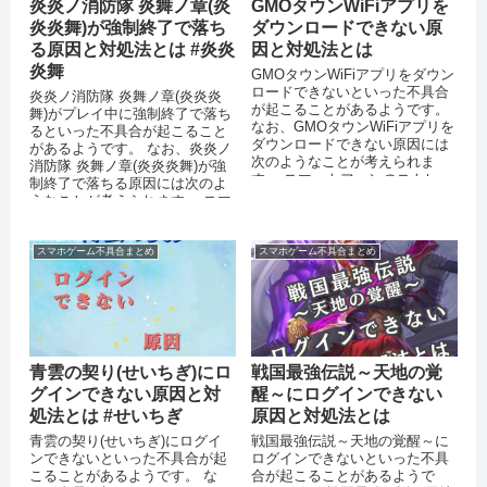
炎炎ノ消防隊 炎舞ノ章(炎
GMOタウンWiFiアプリを
炎炎舞)が強制終了で落ち
ダウンロードできない原
る原因と対処法とは #炎炎
因と対処法とは
炎舞
GMOタウンWiFiアプリをダウン
ロードできないといった不具合
炎炎ノ消防隊 炎舞ノ章(炎炎炎
が起こることがあるようです。
舞)がプレイ中に強制終了で落ち
なお、GMOタウンWiFiアプリを
るといった不具合が起こること
ダウンロードできない原因には
があるようです。 なお、炎炎ノ
次のようなことが考えられま
消防隊 炎舞ノ章(炎炎炎舞)が強
す。 スマートフォンのストレー
制終了で落ちる原因には次のよ
ジに十分な空き容量がない ...
うなことが考えられます。 スマ
ートフォン端末のメモリが不
足...
スマホゲーム不具合まとめ
スマホゲーム不具合まとめ
青雲の契り(せいちぎ)にロ
戦国最強伝説～天地の覚
グインできない原因と対
醒～にログインできない
処法とは #せいちぎ
原因と対処法とは
青雲の契り(せいちぎ)にログイ
戦国最強伝説～天地の覚醒～に
ンできないといった不具合が起
ログインできないといった不具
こることがあるようです。 な
合が起こることがあるようで