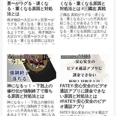
景〜がラグる・遅くな
くなる・重くなる原因と
る・重くなる原因と対処
対処法とは #三國志 真戦
法とは
三國志 真戦がラグる・遅くな
る・重くなるといった不具合が
商才物語〜大正ロマン百景〜が
起こることがあるようです。 な
ラグる・遅くなる・重くなると
お、三國志 真戦がラグる・遅く
いった不具合が起こることがあ
なる・重くなる原因には次のよ
るようです。 なお、商才物語〜
うなことが考えられます。 スマ
大正ロマン百景〜がラグる・遅
ートフォンのストレージに十分
くなる・重くなる原因には次の
な空き容量がない ...
ようなことが考えられます。 ス
マートフォンのストレージに十
分な空き...
スマホゲーム不具合まとめ
スマホゲーム不具合まとめ
神になるッ！－下剋上の
FATEY-安心安全のビデオ
修行伝が強制終了で落ち
通話アプリに課金できな
る原因と対処法とは
い原因と対処法とは
#FATEY-安心安全のビデ
神になるッ！－下剋上の修行伝
がプレイ中に強制終了で落ちる
オ通話アプリ
といった不具合が起こることが
FATEY-安心安全のビデオ通話ア
あるようです。 なお、神になる