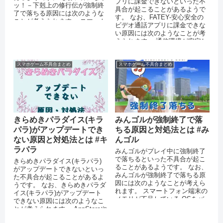
プリに課金できないといった不
ッ！－下剋上の修行伝が強制終
具合が起こることがあるようで
了で落ちる原因には次のような
す。 なお、FATEY-安心安全の
ことが考えられます。 スマート
ビデオ通話アプリに課金できな
フォン端末のメモリが不足して
い原因には次のようなことが考
いる ...
えられます。 通信環境が安定し
ていない アプリを最新バ...
スマホゲーム不具合まとめ
スマホゲーム不具合まとめ
きらめきパラダイス(キラ
みんゴルが強制終了で落
パラ)がアップデートでき
ちる原因と対処法とは #み
ない原因と対処法とは #キ
んゴル
ラパラ
みんゴルがプレイ中に強制終了
で落ちるといった不具合が起こ
きらめきパラダイス(キラパラ)
ることがあるようです。 なお、
がアップデートできないといっ
みんゴルが強制終了で落ちる原
た不具合が起こることがあるよ
因には次のようなことが考えら
うです。 なお、きらめきパラダ
れます。 スマートフォン端末の
イス(キラパラ)がアップデート
メモリが不足している OSをバ
できない原因には次のようなこ
ージョンアップしていない み
とが考えられます。 AppStoreや
ん...
Playストアで不具合が...